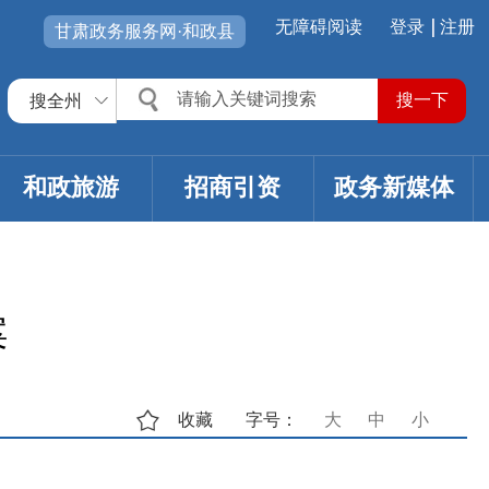
无障碍阅读
登录
注册
甘肃政务服务网·和政县
搜全州
和政旅游
招商引资
政务新媒体
案
收藏
字号：
大
中
小