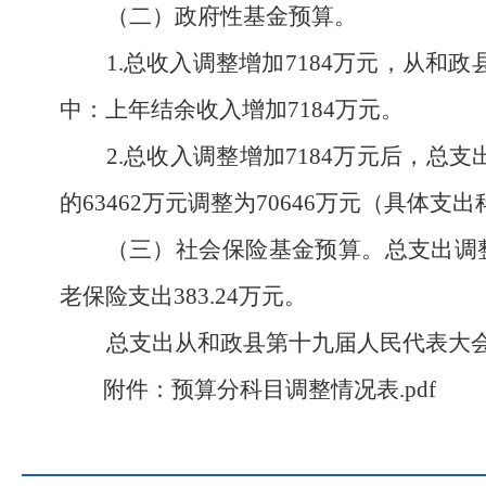
（二）政府性基金预算。
1.总收入调整增加
7184
万元，从
和政
中：上年结余收入增加
7184
万元。
2.总收入调整增加
7184
万元后，总支
的
63462
万元调整为
70646
万元（
具体支出
（三）社会保险基金预算。
总支出调
老保险支出
383.24
万元。
总支出从和政县第十九届人民代表大
附件：
预算分科目调整情况表.pdf