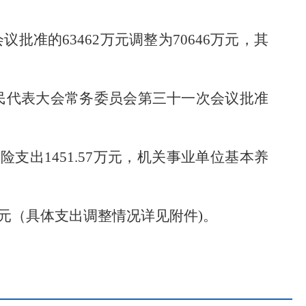
会议批准的
63462
万元调整为
70646
万元
，其
民代表大会常务委员会第三十一次会议批准
保险支出
1
451.57
万元，机关事业单位基本养
元（
具体支出调整情况详见附件
)。