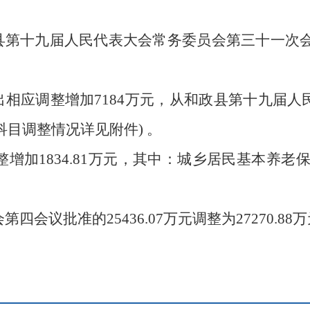
县第十九届人民代表大会常务委员会第三十一次
出相应调整增加
7184
万元，从和政县第十九届人
科目调整情况详见附件
) 。
整增加
1
834.81
万元，其中：城乡居民基本养老
会第四会议批准的
25436.07
万元调整为
27270.88
万