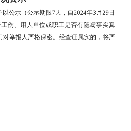
予以公示（公示期限
7天，自202
4
年
3
月
29
日
于工伤、用人单位或职工是否有隐瞒事实真
门对举报人严格保密。经查证属实的，将严