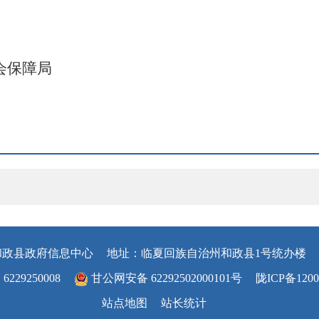
会保障局
和政县政府信息中心
地址：临夏回族自治州和政县1号统办楼
29250008
甘公网安备 62292502000101号
陇ICP备1200
站点地图
站长统计