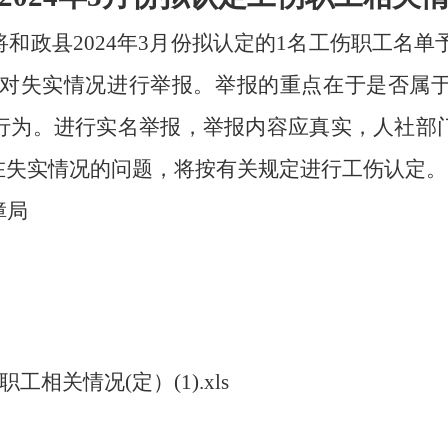
将
和政县
202
4
年
3
月份拟认定的
1
名工伤职工名单
对失
实
情况进行举报。举报的重点在于是否属
行为。进行实名举报，举报内容应真实，人社部
在失实情况的问题，将按有关规定进行工伤认定。
障局
工相关情况(定）(1).xls