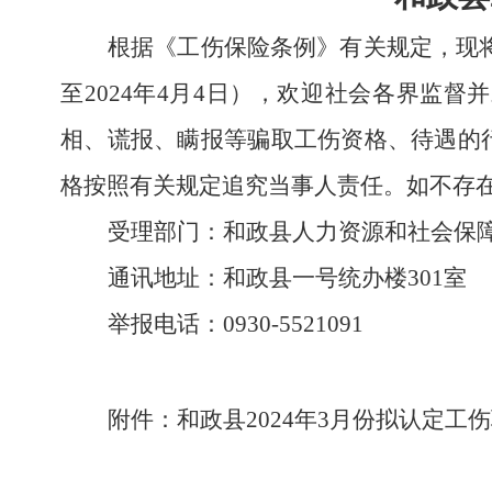
根据《工伤保险条例》有关规定，现
至
202
4
年
4
月
4
日），欢迎社会各界监督并
相、谎报、瞒报等骗取工伤资格、待遇的
格按照有关规定追究当事人责任。如不存
受理部门：
和政县人力资源和社会保
通讯地址：
和政县一号统办楼
301室
举报电话：
0930-
5521091
附件：
和政县2024年3月份拟认定工伤职