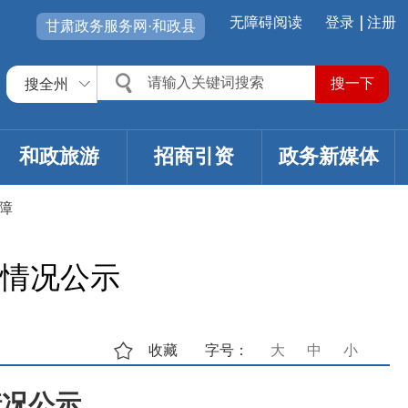
无障碍阅读
登录
注册
甘肃政务服务网·和政县
搜全州
和政旅游
招商引资
政务新媒体
障
关情况公示
收藏
字号：
大
中
小
情况公示