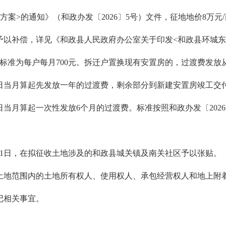
案>的通知》（和政办发〔2026〕5号）文件，征地地价8万元/
予以补偿，详见《和政县人民政府办公室关于印发<和政县环城东
费标准为每户每月700元。拆迁户置换现有安置房的，过渡费发
日当月算起先发放一年的过渡费，剩余部分到新建安置房竣工交
当月算起一次性发放6个月的过渡费。标准按照和政办发〔2026
年3月11日，在拟征收土地涉及的和政县城关镇及南关社区予以张贴。
收土地范围内的土地所有权人、使用权人、承包经营权人和地上附
记相关事宜。