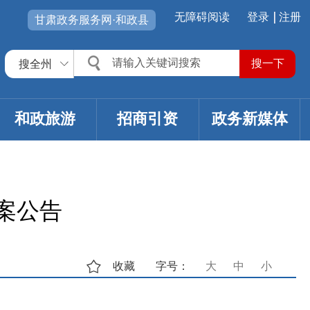
无障碍阅读
登录
注册
甘肃政务服务网·和政县
搜全州
和政旅游
招商引资
政务新媒体
案公告
收藏
字号：
大
中
小