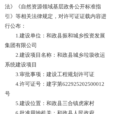
法》《自然资源领域基层政务公开标准指
引》等相关法律规定，对许可证证载内容进
行公布：
1.
建设
单位：和政县振和城乡投资发展
集团有限公司
2.
建设
项目名称：和政县城乡垃圾收运
系统建设项目
3.审批事项：建设
工程
规划许可
证
4.许可证号：
建
字第
622925202
5
000
12
号
5.
建设位置：和政县三合镇虎家村
6.
批准用地机关：
和政县
人民政府