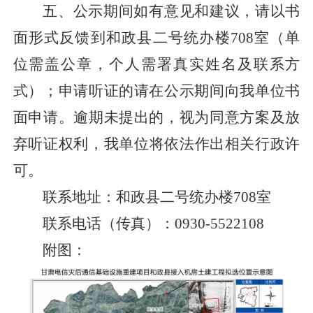
五、
公示期间如有意见和建议，请以书
面形式反馈到
和政县二号统办楼
708
室（单
位需盖公章，个人需署真实姓名及联系方
式）；申请听证的请在公示期间向我
单位
书
面申请。逾期未提出的，视为同意方案及放
弃听证权利，我
单位
将依法作出相关行政许
可。
联系地址：
和政县二号统办楼
708
室
联系电话（传真）：
0930-
5522108
附
图
：