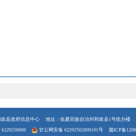
和政县政府信息中心
地址：临夏回族自治州和政县1号统办楼
29250008
甘公网安备 62292502000101号
陇ICP备1200