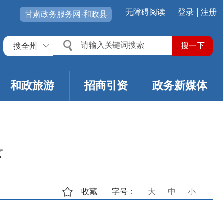
无障碍阅读
登录
注册
甘肃政务服务网·和政县
搜全州
和政旅游
招商引资
政务新媒体
录
收藏
字号：
大
中
小