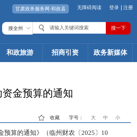
无障碍阅读
登录
注册
甘肃政务服务网·和政县
搜全州
和政旅游
招商引资
政务新媒体
助资金预算的通知
收藏
字号：
大
中
小
预算的通知》（临州财农〔2025〕10