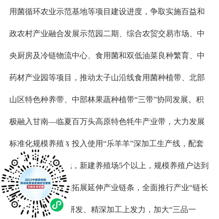
用菌循环农业示范基地等项目建设进度，争取实施百益和
政农村产业融合发展示范园二期、综合农贸交易市场、中
央厨房及冷链物流中心、食用菌和双低油菜良种繁育、中
药材产业园等项目，推动太子山沿线食用菌种植带、北部
山区特色种养带、中部林果蔬种植带“三带”协同发展。积
极融入甘南—临夏百万头高原特色牦牛产业带，大力发展
x
标准化规模养殖，投入使用“乐羊羊”深加工生产线，配套
建设千亩饲草基地，新建养殖场5个以上，规模养殖户达到
5500户以上。持续拓展延伸产业链条，全面推行产业“链长
制”，着力在产品研发、精深加工上发力，加大“三品一