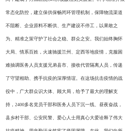
常态化防控，建立保供保畅闭环管理机制，保障物流渠道
不阻断、企业原料不断供、生产建设不停工，以果敢之
为、精准之策守护了社会之稳、群众之安。我们始终胸怀
大局、情系百姓，火速驰援兰州、定西等地疫情，克服困
难抽调医务人员支援兄弟县市、接收代管隔离人员，传递
了守望相助、携手抗疫的深厚情谊。在这场抗击疫情的战
役中，广大群众识大体、顾大局，给予了最大的理解支
持，2400多名党员干部和医务人员下沉一线、昼夜奋战，
县乡村干部、公安民警、爱心人士用真心大爱诠释了伟大
抗疫精神，用辛勤汗水筑牢了坚固屏障。在此，我们向所