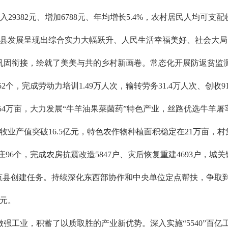
29382元、增加6788元、年均增长5.4%，农村居民人均可支配收
3个百分点，全县发展呈现出综合实力大幅跃升、人民生活幸福美好、社会
衔接，绘就了美美与共的乡村新画卷。常态化开展防返贫监测，累计
52个，完成劳动力培训1.49万人次，输转劳务31.4万人次、创
.54万亩，大力发展“牛羊油果菜菌药”特色产业，丝路优选牛羊
畜牧业产值突破16.5亿元，特色农作物种植面积稳定在21万亩，村
96个，完成农房抗震改造5847户、灾后恢复重建4693户，
示范县创建任务。持续深化东西部协作和中央单位定点帮扶，争取到援
亿元。
强工业，积蓄了以质取胜的产业新优势。深入实施“5540”百亿