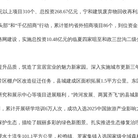
0万元以上项目310个、总投资268.67亿元，宁和建筑废弃物回
引头部”和“千亿招商”行动，累计签约省外招商项目86个，到位资金
网建设，实施总投资10.48亿元的临夏四家咀至和政三岔沟二级
提升品质，筑造了宜居宜业的魅力新家园。深入实施城市更新三年
片区棚户区改造征迁任务，县城建成区面积拓展1.5平方公里。
研究和展示中心等项目进展顺利，“跨河发展、两翼齐飞”的县城
，累计开展研学培训6万人次，成功入选2025中国旅游产业影响
保护生态，描绘了靓丽多彩的绿色新图景。扎实推进生态修复治
水土流失101.1平方公里，松鸣镇、罗家集镇入选国家级全域