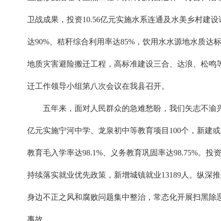
卫战成果，投资10.56亿元实施水系连通及水美乡村建
达90%、秸秆综合利用率达85%，饮用水水源地水质达标率
地质灾害避险搬迁工程，高标准建设三合、达浪、松鸣等集
迁工作领导小组第八次会议在我县召开。
五年来，面对人民群众的急难愁盼，我们矢志不渝兴办
亿元实施宁河中学、龙泉初中等教育项目100个，新建或改扩
教育毛入学率达98.1%、义务教育巩固率达98.75%
持续落实就业优先政策，新增城镇就业13189人。纵深推
身边不正之风和腐败问题集中整治，常态化开展扫黑除
事故。