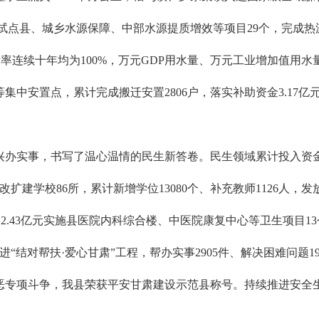
设试点县、城乡水源保障、中部水源提质增效等项目29个，完成热源
连续十年均为100%，万元GDP用水量、万元工业增加值用水量较“
中安置点，累计完成搬迁安置2806户，落实补助资金3.17亿
实事，书写了温心温情的民生新答卷。民生领域累计投入资金103.
建学校86所，累计新增学位13080个、补充教师1126人，发放
。投资2.43亿元实施县医院内科综合楼、中医院康复中心等卫生项目
进“结对帮扶·爱心甘肃”工程，帮办实事2905件、解决困难问题
恶专项斗争，我县荣获平安甘肃建设示范县称号。持续推进安全