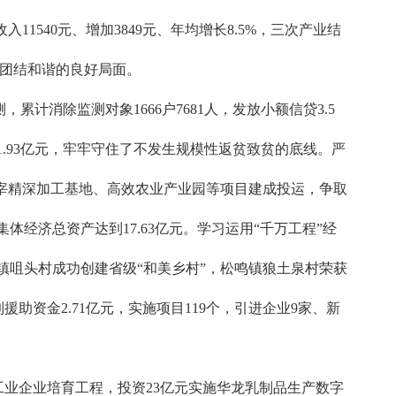
入11540元、增加3849元、年均增长8.5%，三次产业结
大局团结和谐的良好局面。
消除监测对象1666户7681人，发放小额信贷3.5
收91.93亿元，牢牢守住了不发生规模性返贫致贫的底线。严
屠宰精深加工基地、高效农业产业园等项目建成投运，争取
集体经济总资产达到17.63亿元。学习运用“千万工程”经
城关镇咀头村成功创建省级“和美乡村”，松鸣镇狼土泉村荣获
助资金2.71亿元，实施项目119个，引进企业9家、新
工业企业培育工程，投资23亿元实施华龙乳制品生产数字