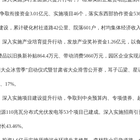
元。争取衔接资金3.01亿元、实施项目46个，落实东西部协作资金53
庄建设，累计硬化村社道路42公里、院落601户，村均集体经济收
深入实施产业培育提升行动，发放产业奖补资金1.26亿元，以食
以旧换新补贴864.4万元、带动消费5860万元，园区企业实现产
大众冰雪季”启动仪式暨甘肃省大众滑雪公开赛，耳子屲梁、星语
、17%。
深入实施项目建设提升行动，争取到中央预算内、专项债券、超长
能源110兆瓦分布式光伏发电等53个项目已建成。深入实施招商引
43.46%。