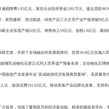
税降费1.82亿元，落实企业扶持资金5281万元、援企贷款98
3家，新型建材、清洁能源、绿色产品三大主导产业产值突破9亿元
家企业实现产值62亿元、销售收入59亿元、创税1.8亿元，吸纳
耕文旅，开辟了全域融合的发展新路径。投资30.8亿元实施人
，和政哺乳动物化石群正式列入世界遗产预备名录，古动物化石博
中国旅游产业发展年会“县域旅游经济发展典型案例”。高质量举
万人次，旅游花费101.02亿元。推动美食产业品牌化发展，支持和
投资，培植了蓄势跃升的经济新动能。精准把握投资导向，争取到中