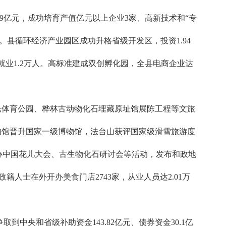
.99亿元，成功培育产值亿元以上企业3家、高新技术和“专
。县循环经济产业园区成功升格省级开发区，投资1.94
就业1.2万人。高标准建成双创孵化园，全县电商企业达
民体育公园、桦林古动物化石埋藏原址馆展陈工程等文旅
物馆晋升国家一级博物馆，法台山获评国家级滑雪旅游度
办中国花儿大会、古生物化石研讨会等活动，发布和政地
政籍人士在外开办美食门店2743家，从业人员达2.01万
央和省级补助资金143.82亿元、债券资金30.1亿