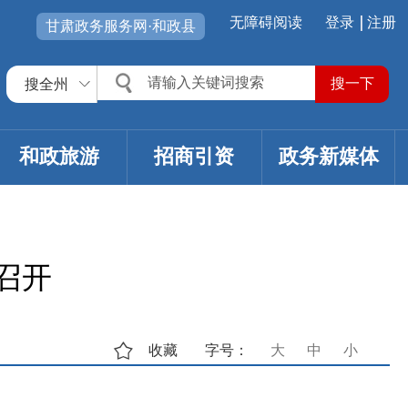
无障碍阅读
登录
注册
甘肃政务服务网·和政县
搜全州
和政旅游
招商引资
政务新媒体
召开
收藏
字号：
大
中
小