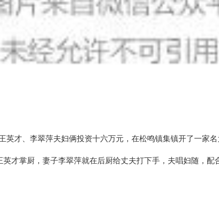
，王英才、李翠萍夫妇俩投资十六万元，在松鸣镇集镇开了一家名
王英才掌厨，妻子李翠萍就在后厨给丈夫打下手，夫唱妇随，配