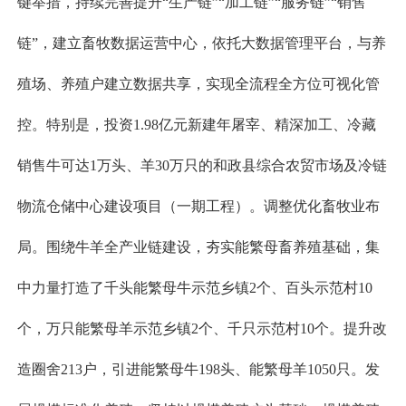
键举措，持续完善提升“生产链”“加工链”“服务链”“销售
链”，建立畜牧数据运营中心，依托大数据管理平台，与养
殖场、养殖户建立数据共享，实现全流程全方位可视化管
控。特别是，投资1.98亿元新建年屠宰、精深加工、冷藏
销售牛可达1万头、羊30万只的和政县综合农贸市场及冷链
物流仓储中心建设项目（一期工程）。调整优化畜牧业布
局。围绕牛羊全产业链建设，夯实能繁母畜养殖基础，集
中力量打造了千头能繁母牛示范乡镇2个、百头示范村10
个，万只能繁母羊示范乡镇2个、千只示范村10个。提升改
造圈舍213户，引进能繁母牛198头、能繁母羊1050只。发