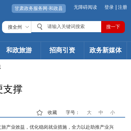
无障碍阅读
登录
注册
甘肃政务服务网·和政县
搜全州
和政旅游
招商引资
政务新媒体
域
硬支撑
收藏
字号：
大
中
小
文旅产业效益，优化稳岗就业措施，全力以赴助推产业兴