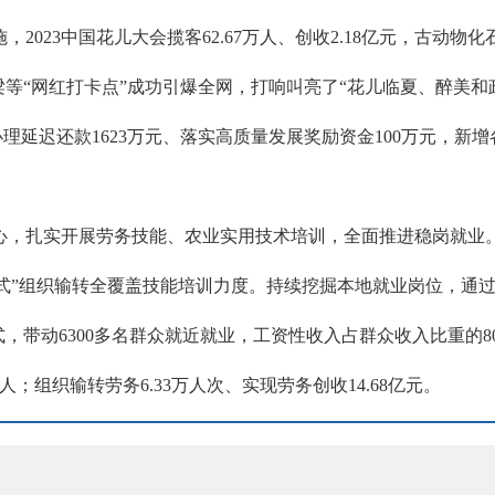
023中国花儿大会揽客62.67万人、创收2.18亿元，古动物
等“网红打卡点”成功引爆全网，打响叫亮了“花儿临夏、醉美和政
办理延迟还款1623万元、落实高质量发展奖励资金100万元，新增
心，扎实开展劳务技能、农业实用技术培训，全面推进稳岗就业。
订单式”组织输转全覆盖技能培训力度。持续挖掘本地就业岗位，
带动6300多名群众就近就业，工资性收入占群众收入比重的80.
人；组织输转劳务6.33万人次、实现劳务创收14.68亿元。