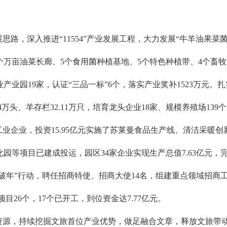
思路，深入推进“11554”产业发展工程，大力发展“牛羊油果
万亩油菜长廊、5个食用菌种植基地、5个特色种植带、4个畜牧养
业产业园19家，认证“三品一标”6个，落实产业奖补1523万
头、羊存栏32.11万只，培育龙头企业18家、规模养殖场139个
亿工业企业，投资15.95亿元实施了苏莱曼食品生产线、清洁采
项目已建成投运，园区34家企业实现生产总值7.63亿元，完成销售
突破年”行动，聘任招商特使、招商大使14名，组建重点领域招商
目26个，17个已开工，到位资金达7.77亿元。
特资源，持续挖掘文旅首位产业优势，做足融合文章，释放文旅带