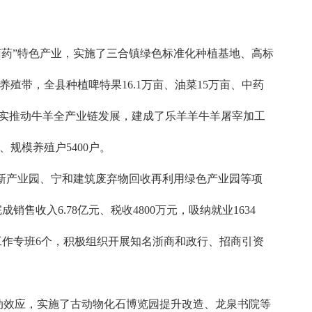
菜菌药”特色产业，实施了三合镇绿色标准化种植基地、高标
殖带，全县种植啤特果16.1万亩、油菜15万亩、中药
元。扎实推动牛羊全产业链发展，建成了乐羊羊牛羊屠宰加工
、规模养殖户5400户。
暖创新产业园、宁和建筑废弃物回收再利用绿色产业园等项
收入6.78亿元、税收4800万元，吸纳就业1634
工作专班6个，积极组织开展知名浙商和政行、招商引资
动效应，实施了古动物化石博览园提升改造、龙泉书院等