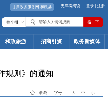
无障碍阅读
登录
注册
甘肃政务服务网·和政县
搜全州
和政旅游
招商引资
政务新媒体
作规则》的通知
收藏
字号：
大
中
小