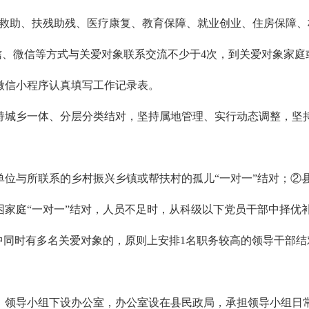
善救助、扶残助残、医疗康复、教育保障、就业创业、住房保障、
短信、微信等方式与关爱对象联系交流不少于4次，到关爱对象家
微信小程序认真填写工作记录表。
持城乡一体、分层分类结对，坚持属地管理、实行动态调整，坚
单位与所联系的乡村振兴乡镇或帮扶村的孤儿“一对一”结对；②
困家庭“一对一”结对，人员不足时，从科级以下党员干部中择优
中同时有多名关爱对象的，原则上安排1名职务较高的领导干部
，领导小组下设办公室，办公室设在县民政局，承担领导小组日