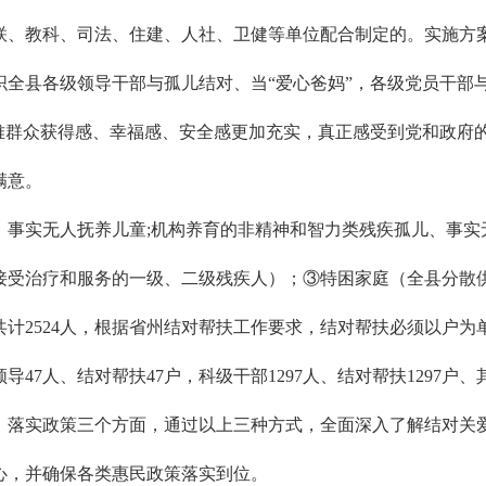
联、教科、司法、住建、人社、卫健等单位配合制定的。实施方
全县各级领导干部与孤儿结对、当“爱心爸妈”，各级党员干部与
困难群众获得感、幸福感、安全感更加充实，真正感受到党和政府
满意。
、事实无人抚养儿童;机构养育的非精神和智力类残疾孤儿、事实
接受治疗和服务的一级、二级残疾人）；③特困家庭（全县分散
，三类共计2524人，根据省州结对帮扶工作要求，结对帮扶必须以
领导47人、结对帮扶47户，科级干部1297人、结对帮扶1297户
、落实政策三个方面，通过以上三种方式，全面深入了解结对关
心，并确保各类惠民政策落实到位。