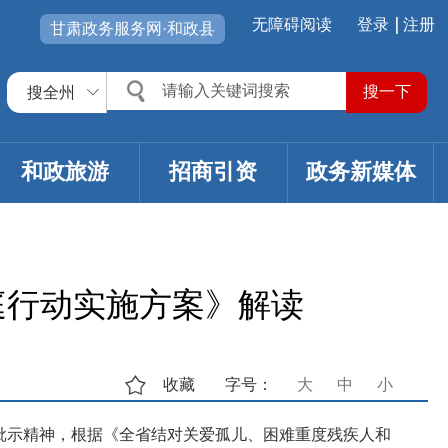
无障碍阅读
登录
注册
甘肃政务服务网·和政县
搜全州
和政旅游
招商引资
政务新媒体
庭行动实施方案》解读
收藏
字号：
大
中
小
批示精神，根据《全省结对关爱孤儿、困难重度残疾人和