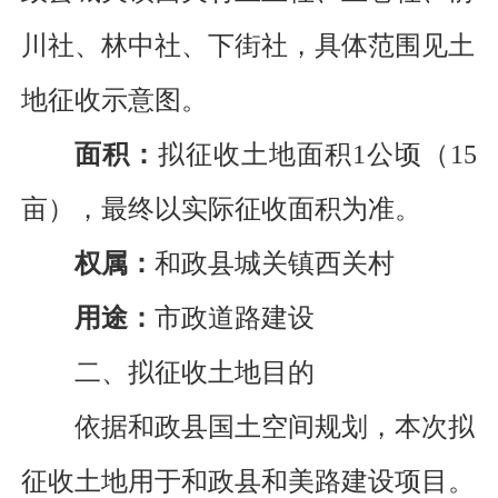
川社、林中社、下街社，
具体范围见土
地征收示意图。
面积：
拟征收土地面积
1公顷（15
亩），最终以实际征收面积为准。
权属：
和政
县
城关
镇
西关
村
用途：
市政道路建设
二、拟征收土地目的
依据
和政县国土空间规划，本次拟
征收土地用
于
和政县和美路建设
项目。