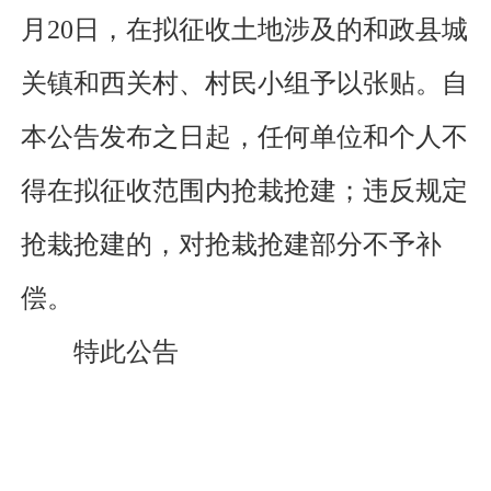
月
20
日
，
在拟征收土地涉及的
和政
县
城
关镇
和
西关村、村民小组
予以张贴。自
本公告发布之日起，任何单位和个人不
得在拟征收范围内抢栽抢建；违反规定
抢栽抢建的，对抢栽抢建部分不予补
偿。
特此公告