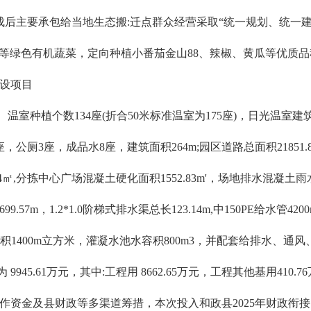
成后主要承包给当地生态搬:迁点群众经营采取“统一规划、统一
等绿色有机蔬菜，定向种植小番茄金山88、辣椒、黄瓜等优质品种
建设项目
室种植个数134座(折合50米标准温室为175座)，日光温室建筑面
，公厕3座，成品水8座，建筑面积264m;园区道路总面积21851.80m
197.44㎡,分拣中心广场混凝土硬化面积1552.83m'，场地排水混凝土
.57m，1.2*1.0阶梯式排水渠总长123.14m,中150PE给水管
淀池容积1400m立方米，灌凝水池水容积800m3，并配套给排水、通
5.61万元，其中:工程用 8662.65万元，工程其他基用410.7
资金及县财政等多渠道筹措，本次投入和政县2025年财政衔接资金