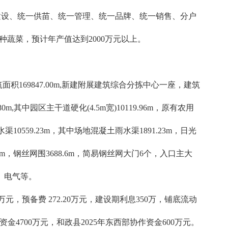
建设、统一供苗、统一管理、统一品牌、统一销售、分户
蔬菜，预计年产值达到2000万元以上。
积169847.00m,新建附展建筑综合分拣中心一座，建筑
,其中园区主干道硬化(4.5m宽)10119.96m，原有农用
雨水渠10559.23m，其中场地混凝土雨水渠1891.23m，日光
4200m，钢丝网围3688.6m，简易钢丝网大门6个，入口主大
风、电气等。
6万元，预备费 272.20万元，建设期利息350万，铺底流动
4700万元，和政县2025年东西部协作资金600万元。