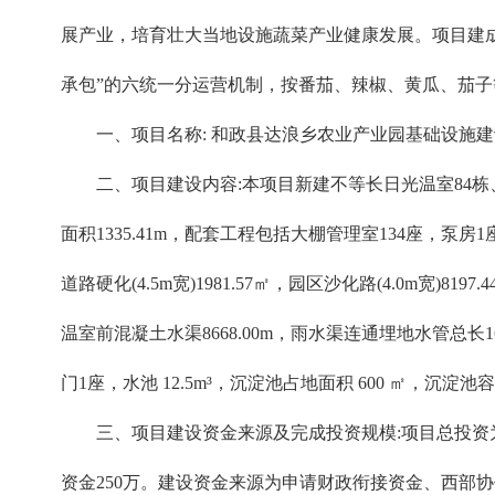
展产业，培育壮大当地设施蔬菜产业健康发展。项目建
承包”的六统一分运营机制，按番茄、辣椒、黄瓜、茄子
一、项目名称: 和政县达浪乡农业产业园基础设施
二、项目建设内容:本项目新建不等长日光温室84栋、温
面积1335.41m，配套工程包括大棚管理室134座，泵房1座
道路硬化(4.5m宽)1981.57㎡，园区沙化路(4.0m宽)8
温室前混凝土水渠8668.00m，雨水渠连通埋地水管总长1699
门1座，水池 12.5m³，沉淀池占地面积 600 ㎡，沉
三、项目建设资金来源及完成投资规模:项目总投资为 994
资金250万。建设资金来源为申请财政衔接资金、西部协作