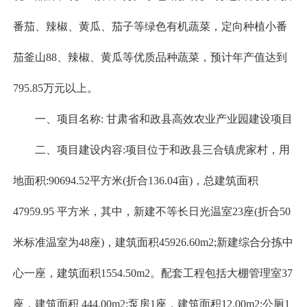
番茄、辣椒、黄瓜、茄子等绿色有机蔬菜，定向种植小番
茄釜山88、辣椒、黄瓜等优质品种蔬菜，预计年产值达到
795.85万元以上。
一、项目名称: 甘肃省和政县高效农业产业园建设项目
二、项目建设内容:项目位于和政县三合镇虎家村，用
地面积:90694.52平方米(折合136.04亩)，总建筑面积
47959.95 平方米，其中，新建不等长日光温室23座(折合50
米标准温室为48座)，建筑面积45926.60m2;新建综合分拣中
心一座，建筑面积1554.50m2。配套工程包括大棚管理室37
座，建筑面积 444.00m2;泵房1座，建筑面积12.00m2;公厕1