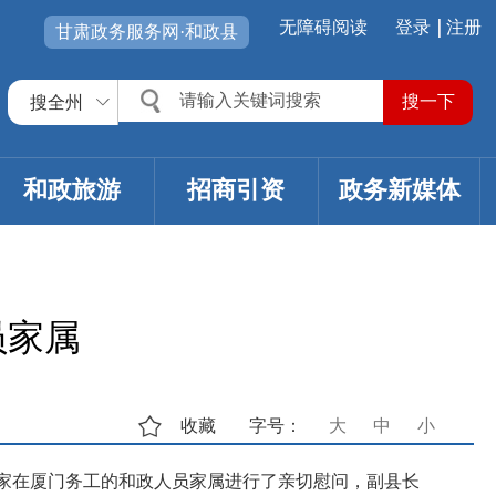
无障碍阅读
登录
注册
甘肃政务服务网·和政县
搜全州
和政旅游
招商引资
政务新媒体
员家属
收藏
字号：
大
中
小
5 家在厦门务工的和政人员家属进行了亲切慰问，副县长