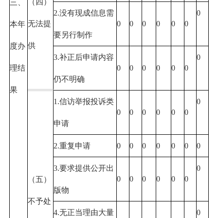
（四）
三、
2.没有现成信息需
0
无法提
0
0
0
0
0
0
本年
要另行制作
供
度办
3.补正后申请内容
0
理结
0
0
0
0
0
0
仍不明确
果
1.信访举报投诉类
0
0
0
0
0
0
0
申请
2.重复申请
0
0
0
0
0
0
0
3.要求提供公开出
0
0
0
0
0
0
0
（五）
版物
不予处
4.无正当理由大量
0