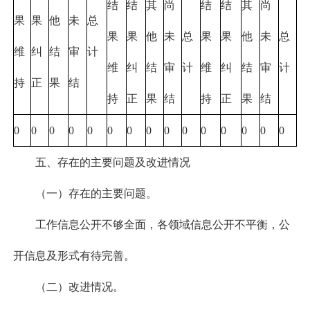
结
结
其
尚
结
结
其
尚
果
果
他
未
总
果
果
他
未
总
果
果
他
未
总
维
纠
结
审
计
维
纠
结
审
计
维
纠
结
审
计
持
正
果
结
持
正
果
结
持
正
果
结
0
0
0
0
0
0
0
0
0
0
0
0
0
0
0
五、存在的主要问题及改进情况
（一）存在的主要问题。
工作信息公开不够全面，各领域信息公开不平衡，公
开信息及形式有待完善。
（二）改进情况。