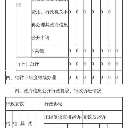
理
费用、行政机关不
0
0
0
0
0
0
再处理其政府信息
公开申请
3.其他
0
0
0
0
0
0
0
0
0
0
0
0
0
0
（七）总计
0
0
0
0
0
0
0
四、结转下年度继续办理
四、政府信息公开行政复议、行政诉讼情况
行政复议
行政诉讼
未经复议直接起诉
复议后起诉
结
结
其
尚