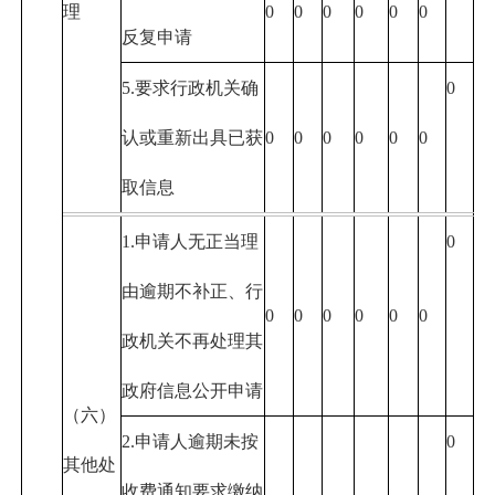
理
0
0
0
0
0
0
反复申请
5.要求行政机关确
0
认或重新出具已获
0
0
0
0
0
0
取信息
1.申请人无正当理
0
由逾期不补正、行
0
0
0
0
0
0
政机关不再处理其
政府信息公开申请
（六）
2.申请人逾期未按
0
其他处
收费通知要求缴纳