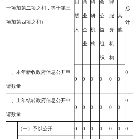
自
商
科
会
律
一项加第二项之和，等于第三
总
然
业
研
公
服
其
项加第四项之和）
计
人
企
机
益
务
他
业
构
组
机
织
构
一、本年新收政府信息公开申
0
0
0
0
0
0
0
请数量
二、上年结转政府信息公开申
0
0
0
0
0
0
0
请数量
（一）予以公开
0
0
0
0
0
0
0