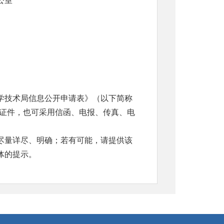
办公室
学技术局信息公开申请表》（以下简称
份证件，也可采用信函、电报、传真、电
尽量详尽、明确；若有可能，请提供该
体的提示。
当面、传真或者信函方式提出申请。通过
术局信息公开申请”字样；书写有困难