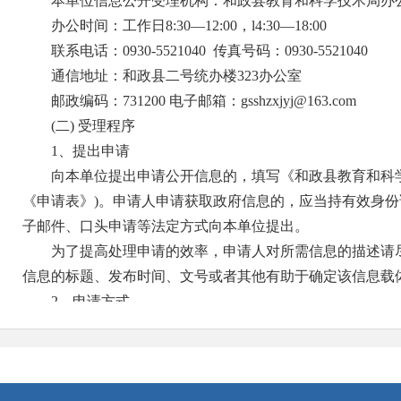
本单位信息公开受理机构：和政县教育和科学技术局
办公时间：工作日8:30—12:00，l4:30—18:00
联系电话：0930-5521040 传真号码：0930-5521040
通信地址：和政县二号统办楼323办公室
邮政编码：731200 电子邮箱：gsshzxjyj@163.com
(二) 受理程序
1、提出申请
向本单位提出申请公开信息的，填写《和政县教育和科
《申请表》)。申请人申请获取政府信息的，应当持有效身
子邮件、口头申请等法定方式向本单位提出。
为了提高处理申请的效率，申请人对所需信息的描述请
信息的标题、发布时间、文号或者其他有助于确定该信息载
2、申请方式
（1）书面申请。申请人填写《申请表》后，可以通过
信函方式申请的，应在信封左下角注明“和政县教育和科学技
的，可以到本单位受理机构当面提出口头申请。