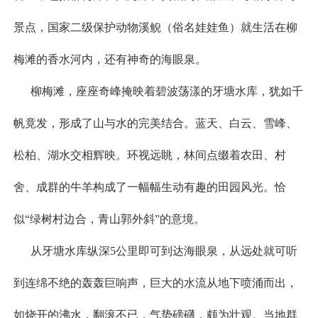
景点，国家二级保护动物溪鲵（俗名娃娃鱼）就生活在柳
梅滩的香水河内，还有神奇的海眼泉。
柳梅滩，座座奇峰掩映着碧波荡漾的牙塘水库，犹如千
帆竟发，形成了山与水的完美结合。蓝天、白云、雪峰、
松柏、湖水交相辉映。环视远眺，林间点缀着农田、村
舍、成群的牛羊构成了一幅幅生动有趣的田园风光。恰
似“绿树村边合，青山郭外斜”的意境。
从牙塘水库纵深5公里即可到达海眼泉，从远处就可听
到连绵不绝的轰轰巨响声，巨大的水流从地下喷涌而出，
如烧开的沸水，翻滚不已，气势磅礴，颇为壮观。当地群