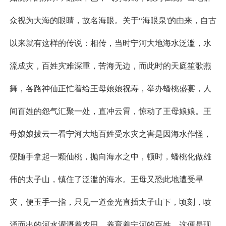
众视为大海的眼睛，故名海眼。关于“海眼泉'的由来，自古
以来就有这样的传说：相传，当时宁河大地海水泛滥，水
流成灾，百姓灾难深重，苦海无边，而此时的天庭笙歌燕
舞，各路神仙正忙着给王母娘娘祝寿，举办蟠桃盛宴，人
间百姓的怨气汇聚一处，直冲云霄，惊动了王母娘娘。王
母娘娘拔云一看宁河大地百姓受水灾之害是因海水作怪，
便随手拿起一颗仙桃，抛向海水之中，顿时，蟠桃化做雄
伟的太子山，镇住了泛滥的海水。王母又恐此地遭受旱
灾，便玉手一指，只见一道金光直插太子山下，顷刻，喷
涌而出的河水灌溉着农田，养育着宁河的百姓。这便是现