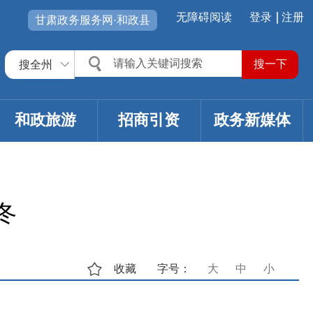
无障碍阅读
登录
注册
甘肃政务服务网·和政县
搜全州
和政旅游
招商引资
政务新媒体
冬
收藏
字号：
大
中
小