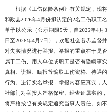
根据《工伤保险条例》有关规定，现将
和政县
202
6
年
4
月份拟认定的
2
名工伤职工名
单予以公示（公示期限
5
天，自
202
6
年
4
月
3
日至
202
6
年
4
月
7
日），欢迎社会各界监督并
对失实情况进行举报。举报的重点在于是否
属于工伤、用人单位或职工是否有隐瞒事实
真相、谎报、瞒报等骗取工伤资格、待遇的
行为。进行实名举报，举报内容应真实，人
社部门对举报人严格保密。经查证属实的，
将严格按照有关规定追究当事人责任。如不