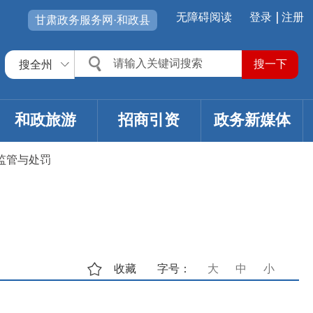
无障碍阅读
登录
注册
甘肃政务服务网·和政县
搜全州
和政旅游
招商引资
政务新媒体
监管与处罚
收藏
字号：
大
中
小