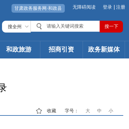
无障碍阅读
登录
注册
甘肃政务服务网·和政县
搜全州
和政旅游
招商引资
政务新媒体
录
收藏
字号：
大
中
小