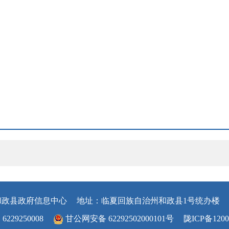
和政县政府信息中心
地址：临夏回族自治州和政县1号统办楼
29250008
甘公网安备 62292502000101号
陇ICP备1200