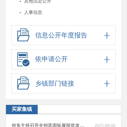
其他法定公开
人事信息
行政许可
信息公开年度报告
行政处罚
六稳六保
行政事业性收费
依申请公开
政府采购
招考信息
乡镇部门链接
预算决算
脱贫攻坚与乡村振兴
买家集镇
防范化解重大风险
何东主持召开全州巩固拓展脱贫攻坚成果同乡村振兴有效衔接调度会暨2024年度国考省考反馈问题整改工作推进会
2025-08-06
财政资金直达基层