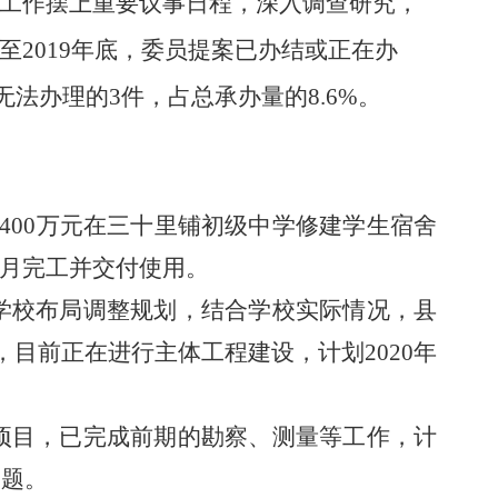
工作摆上重要议事日程，深入调查研究，
至
2019年底
，委员提案已办结或正在办
无法办理的3件
，
占总承办量的
8.6
%。
1400万元在三十里铺初级中学修建学生宿舍
年7月完工并交付使用。
学校布局调整规划，结合学校实际情况，
县
，目前
正在
进行主体工程建设
，计划
2020年
项目，已完成前期的勘察、测量等工作，计
问题。