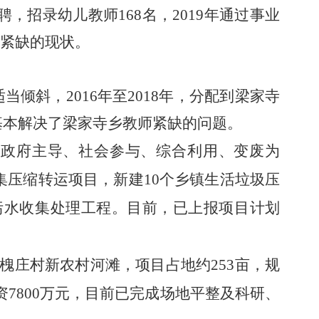
聘，招录幼儿教师
168名
，
2019年通过事业
师紧缺的现状。
适当倾斜
，
2016年至2018年，分配到梁家寺
基本解决
了
梁家寺乡教师紧缺的
问题
。
、政府主导、社会参与、综合利用、变废为
集压缩转运项目，新建
10个乡镇生活垃圾压
污水收集处理工程。目前，已上报项目计划
槐庄村新农村河滩
，
项目占地约
253亩，规
7800万元
，
目前
已
完成场地平整及科研、