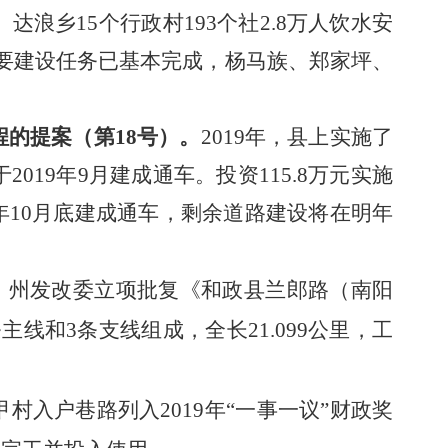
、达浪乡
15个行政村193个社2.8万人饮水安
主要建设任务已基本完成，杨马族、郑家坪、
程的提案
（第
18号）。
2019
年，
县上
实施了
于
2019年9月建成通车。投资115.8万元实施
9年10月底建成通车
，
剩余道路建设将在明年
0日，州发改委立项批复《和政县兰郎路（南阳
条主线和3条支线组成，全长21.099公里
，
工
甲村入户巷路列入
2019年“一事一议”财政奖