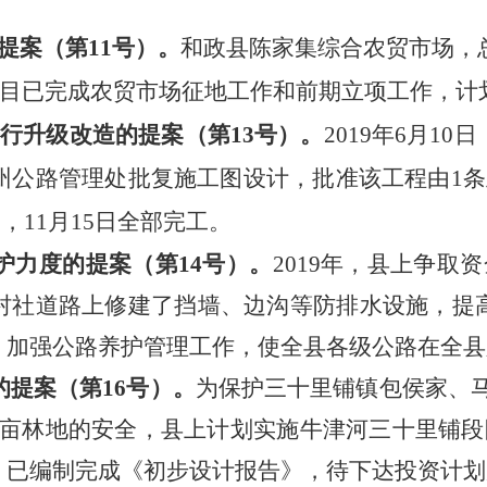
提案
（第
11号）。
和政县陈家集综合农贸市场，
项目已完成
农贸市场征地工作和前期立项工作
，计
进行升级改造的提案
（第
13号）。
2019年6月1
州公路管理处批复施工图设计
，
批准该工程由
1
工，11月15日全部完工。
护力度的提案
（第
14号）。
2019
年，县上争取资
村社道路上修建了挡墙
、
边沟等防排水设施，提
，加强公路养护管理工作，使全县各级公路在全县
的提案
（第
16号）。
为保护三十里铺镇包侯家、
150亩林地的安全，县上计划实施牛津河三十里铺段
，已编制完成
《初步设计报告》，待下达投资计划