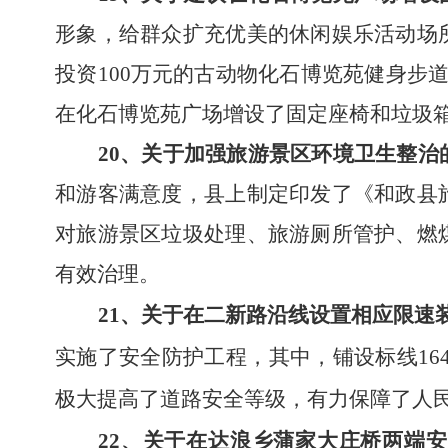
形象，给群众扩充优美的休闲娱乐活动场
投资
100万元的古动物化石博览苑健身步
在化石博览苑广场增设了固定座椅和垃圾
20
、
关于加强旅游景区环境卫生整治
和游客满意度，县上
制定印发了《和政县
对旅游景区垃圾处理、旅游厕所管护、
燃
有效治理
。
21
、
关于在二新路沿线设置相应限速
实施了安全防护工程，其中，铺设标线1640
极大提高了道路安全等级，有力保障了人
22
、
关于在达浪乡蒲家大庄桥两端安