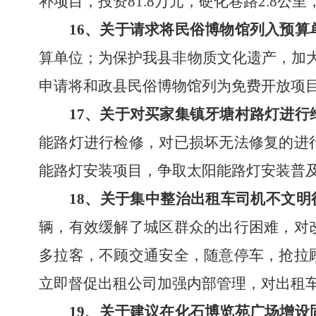
补项目，投资81.8万元
，
硬化巷路
2.8公里
16
、
关于请求将民俗博物馆列入预算
算单位；为
保护我县非物质文化遗产，
加
申请将和政县民俗博物馆列为免费开放项
17
、
关于对买家集镇牙塘村路灯进行
能路灯进行检修，对已损坏无法修复的进
能路灯安装项目，争取太阳能路灯安装普
18
、
关于集中整治出租车司机不文明
辆，有效缓解了城区群众的出行困难，对
多拉客，不顾交通安全，随意停车，抢拉
立即督促出租公司加强内部管理，对出租
19
、
关于建议在化石博览苑广场增设