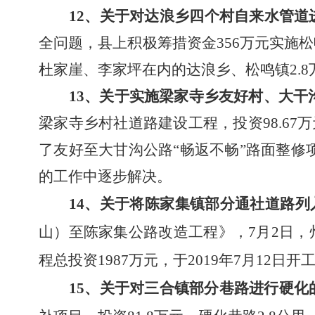
12
、关于对达浪乡四个村自来水管道
全问题
，
县上积极筹措资金
356万元实
杜家崖、李家坪在内的达浪乡、松鸣镇2.
13
、
关于实施梁家寺乡友好村、大干
梁家寺乡村社道路建设工程
，
投资
98.6
了友好至大甘沟公路“畅返不畅”路面整修项
的工作中逐步解决。
14
、
关于将陈家集镇部分通社道路列
山）至陈家集公路改造工程》，7月2日，
程总投资
1987万元，于2019年7月12日
15
、
关于对三合镇部分巷路进行硬化