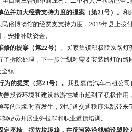
，
至
目前
三合镇尕新庄村、二甲村入户巷路已全
单位并加大经费支持力度的提案
（第
21号）。
和
大民俗博物馆的经费支
支持
力度，
2019年
县上
拨
目，安排补助资金。
维修的提案
（第
22号）。
买家集镇积极联系路灯
行了拆除处理，下一步计划对需要安装路灯的路
及全镇。
行为的提案
（第
23号）。
我县嘉信汽车出租公司
改善投资环境和建设旅游性城市起到了积极作用
顾客的现象时有发生，对街道交通秩序混乱带来
车驾驶员开展业务技能和职业道德培训。
固定座椅、摆放垃圾箱，在滨河路沿线铺设塑胶