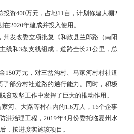
总投资
400万元，占地11亩，计划修建大棚2
划在
2020年建成并投入使用。
0日，州发改委立项批复《和政县兰郎路（南阳
条主线和3条支线组成，
道路
全长
21公里，总
金
150万元，对三岔沟村、马家河村村社道
高了部分村社道路的
通行
能力。同时，积极
脱贫攻坚工作中发挥了巨大的推动作用。
马家河、大路等村在内的
1.6万人，16个企事
防洪治理工程，2019年4月份委托临夏州水
后，按进度实施该项目。