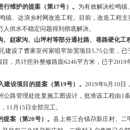
进行维护的提案（第
17号）。
为有效解决松鸣镇
施松鸣镇、达浪乡村网改造工程。目前，改造工程
8万人供水不稳定问题得到彻底解决。
沟、赵家沟、山坪村等部分通社路、巷路硬化工
7万元建设
了
曹家至何家咀窄加宽项目
5.75公里，
已
目，共计挖补整修路面6246平方米，
已于
201
入建设项目的提案
（第
19号）。
2019年6月1
州公路管理处批复施工图设计
，
批准该工程由
1
开工，11月15日全部完工。
的提案
（第
20号）。
县上将三合镇尕新庄村、二