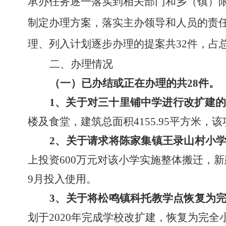
承办任务逐一落实到相关部门和乡（镇）
制定办理方案，落实主办领导和人员的责
理
、列入计划逐步办理
的提案
共
32件，占
二、办理情况
（一）已办结或正在办理的共
2
8
件。
1、
关于对三十里铺中学进行改扩建
楼及食堂，建筑总面积4155.95平方米，
2
、
关于请求将陈家集镇王录山村小
上
投资
600万元对该小学
实施
整体搬迁，新
9月投入使用
。
3、
关于将松鸣镇科托教学点恢复为
划于
2020年完成学校改扩建，恢复为完