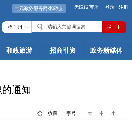
无障碍阅读
登录
注册
甘肃政务服务网·和政县
搜全州
和政旅游
招商引资
政务新媒体
职的通知
收藏
字号：
大
中
小