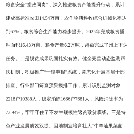
粮食安全“党政同责”，深入推进粮食产能提升行动，累计
建成高标准农田14.54万亩，农作物耕种收综合机械化率达
到67%，粮食综合生产能力稳步提升。2025年完成粮食播
种面积16.43万亩、粮食产量6.2万吨，超额完成了州上下达
任务。二是脱贫成果巩固扎实有效。健全完善动态监测帮
扶机制，积极推广“一键申报”系统，常态化开展基层干部
排查、行业部门筛查预警摸排工作，累计识别监测对象
2218户10388人，稳定消除1666户7681人，风险消除率为
73.94%，牢牢守住了不发生规模性返贫致贫底线。三是特
色产业发展质效双提。因地制宜培育壮大“牛羊油果菜菌