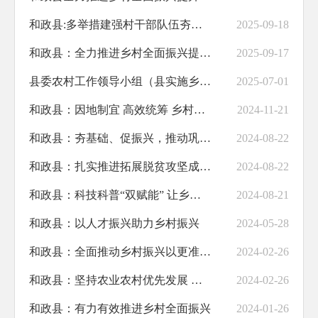
和政县:多举措建强村干部队伍夯实乡村振兴基层基础
2025-09-18
助企纾困
和政县：全力推进乡村全面振兴提升行动
2025-09-17
职业培训
县委农村工作领导小组（县实施乡村振兴战略领导小组）2025年第四次全体会议召开
2025-07-01
义务教育
和政县：因地制宜 高效统筹 乡村振兴步伐更加稳健
2024-11-21
饮水安全
和政县：夯基础、促振兴，推动巩固拓展脱贫攻坚成果提质增效
2024-08-22
交通运输
和政县：扎实推进拓展脱贫攻坚成果同乡村振兴战略有效衔接工作
2024-08-22
基层政务公开标准化规范化
和政县：科技科普“双赋能” 让乡村振兴有“智”又有“质”
2024-08-21
和政县：以人才振兴助力乡村振兴
2024-05-28
和政县：全面推动乡村振兴以更准举措夯实高质量发展根基
2024-02-26
和政县：坚持农业农村优先发展 促进乡村全面振兴
2024-02-26
和政县：有力有效推进乡村全面振兴
2024-01-26