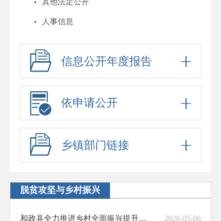
其他法定公开
人事信息
行政许可
信息公开年度报告
行政处罚
六稳六保
行政事业性收费
依申请公开
政府采购
招考信息
乡镇部门链接
预算决算
脱贫攻坚与乡村振兴
脱贫攻坚与乡村振兴
防范化解重大风险
和政县全力推进乡村全面振兴提升行动
2026-05-06
财政资金直达基层