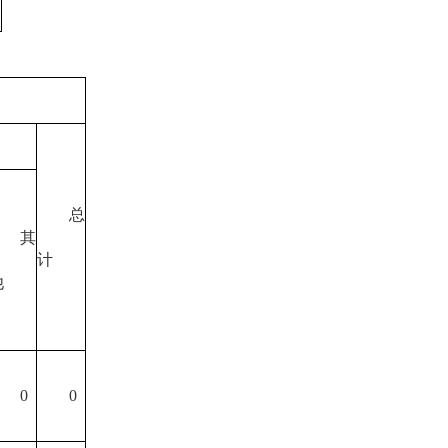
总
其
计
他
0
0