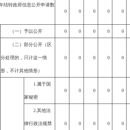
年结转政府信息公开申请数
0
0
0
0
0
（一）予以公开
0
0
0
0
0
（二）部分公开（区
分处理的，只计这一情
0
0
0
0
0
形，不计其他情形）
1.属于国
0
0
0
0
0
家秘密
2.其他法
律行政法规禁
0
0
0
0
0