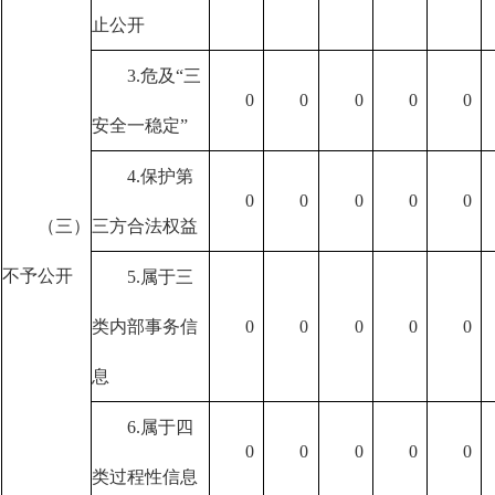
止公开
3.危及“三
0
0
0
0
0
安全一稳定”
4.保护第
0
0
0
0
0
（三）
三方合法权益
不予公开
5.属于三
类内部事务信
0
0
0
0
0
息
6.属于四
0
0
0
0
0
类过程性信息