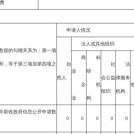
费
申请人情况
法人或其他组织
数据的勾稽关系为：第一项
商
科
和，等于第三项加第四项之
自
社
法
业
研
然人
会公益
律服务
企
机
组织
机构
业
构
年新收政府信息公开申请数
0
0
0
0
0