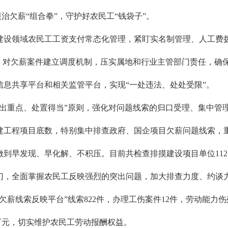
治欠薪“组合拳”，守护好农民工“钱袋子”。
建设领域农民工工资支付常态化管理，紧盯实名制管理、人工费
则，对欠薪案件建立调度机制，压实属地和行业主管部门责任，确
息共享平台和相关监管平台，实现“一处违法、处处受限”。
突出重点、处置得当”原则，强化对问题线索的归口受理、集中管
建工程项目底数，特别集中排查政府、国企项目欠薪问题线索，
到早发现、早化解、不积压。目前共检查排摸建设项目单位112户
门，全面掌握农民工反映强烈的突出问题，加大排查力度、约谈
薪线索反映平台”线索822件，办理工伤案件12件，劳动能力伤
19万元，切实维护农民工劳动报酬权益。