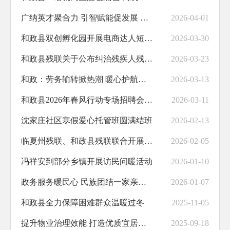
广纳英才聚合力 引智赋能促发展 —— 和政县开展甘肃省临夏州 2026 年春季 “组团式” 赴外引才活动
2026-04-01
助企纾困
和政县双创孵化园开展电商达人短视频制作技能培训班
2026-03-30
职业培训
和政县残联关于公布纠治残疾人残疾等级评定不精准问题线索举报渠道的公告 ​
2026-03-23
义务教育
和政：劳务输转掀热潮 暖心护航促就业
2026-03-13
饮水安全
和政县2026年春风行动专场招聘会启幕 搭建就业桥助力增收致富
2026-03-11
交通运输
沈家庄社区寒假爱心托管班圆满结班
2026-02-13
基层政务公开标准化规范化
临夏州残联、和政县残联联合开展2026年助残暖冬慰问活动
2026-02-05
冯祥安到部分乡镇开展访民问暖活动
2026-01-10
政务服务暖民心 民族团结一家亲——和政县政务大厅“红石榴”服务获群众点赞
2026-01-07
和政县全力保障困难群众温暖过冬
2025-11-05
提升物业治理效能 打造优质宜居环境
2025-09-18