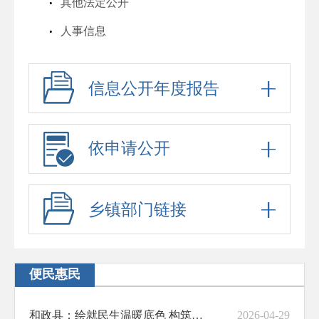
其他法定公开
人事信息
行政许可
信息公开年度报告
行政处罚
六稳六保
行政事业性收费
依申请公开
政府采购
招考信息
乡镇部门链接
预算决算
脱贫攻坚与乡村振兴
便民惠民
防范化解重大风险
和政县：绘就民生温暖底色 构筑幸福颐养高地
2026-04-29
财政资金直达基层