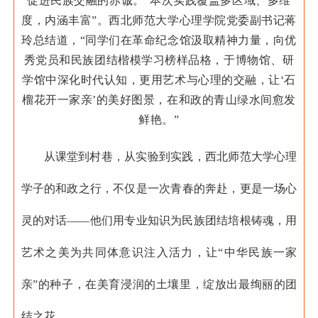
促进民族交融的赤诚。
“本次实践覆盖多区域、多维
度，内涵丰富”。西北师范大学心理学院党委副书记蒋
玲总结道，“同学们在革命纪念馆汲取精神力量，向优
秀党员和民族团结楷模学习榜样品格，于博物馆、研
学馆中深化时代认知，更用艺术与心理的交融，让‘石
榴花开一家亲’的美好图景，在和政的青山绿水间愈发
鲜艳。”
从课堂到村巷，从实验到实践，西北师范大学心理
学子的和政之行，不仅是一次青春的奔赴，更是一场心
灵的对话——他们用专业知识为民族团结培根铸魂，用
艺术之美为共同体意识注入活力，让“中华民族一家
亲”的种子，在美育浸润的土壤里，绽放出最绚丽的团
结之花。