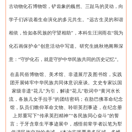
古动物化石博物馆，铲齿象的巍然、三趾马的灵动，向
学子们诉说着生命演化的多元共生。“远古生灵的和谐
相依，恰如各民族的守望相助”，本科生汪润雨在“我为
化石画保护伞”创意活动中写道。研究生姚秋艳阐释深
意：“守护化石，就是守护中华民族共同的历史记忆”。
在县民俗博物馆、美术馆、非遗展厅及图书馆，实践
团开展铸牢中华民族共同体意识座谈。文史专家以国
家级非遗“花儿”为引，解读“花儿”歌词中“黄河水长
流，各族儿女手拉手”的团结密码；在肋巴佛革命纪念
馆，队员们瞻仰革命文物、聆听英烈事迹，在纪念册
上郑重写下“传承英烈精神”“各民族同心奋斗”的誓
言；于牙含章生平事迹展中，感悟前辈学者以笔为犁