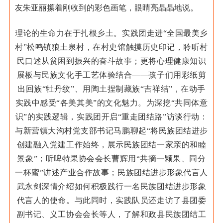
友朱亚丽攥着刚收到的彩色画笔，眼睛亮晶晶地说。
理论的生命力在于扎根乡土。实践团走进“全国最美乡
村”松鸣镇狼土泉村，在村史馆触摸历史印记，聆听村
民口述从贫困到振兴的奋斗故事；更将心理健康知识
展板与民族文化手工艺体验结合——孩子们用彩纸剪
出回族“牡丹纹”、用陶土捏制藏族“吉祥结”，在动手
实践中感受“各美其美”的文化魅力。
为深挖“共同体意
识”的实践逻辑，实践团开启“重走团结路”访谈行动：
与新营镇大沟村党支部书记马鹏聊起“将民族团结进步
创建融入党建工作始终，展示民族团结一家亲的和睦
景象”；听啤特果协会会长曹辉用“共摘一颗果、同分
一杯蜜”讲述产业合作故事；民族团结进步形象代言人
武永剑深情介绍如何积极践行一名民族团结进步形象
代言人的使命。与此同时，实践队员还走访了县团委
副书记、义工协会会长等人，了解和政县民族团结工