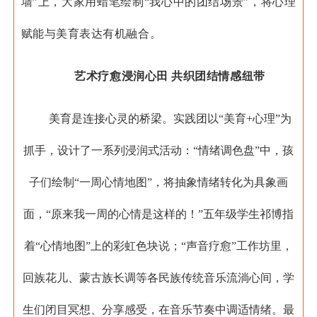
墙”上，大家用蜡笔绘制“我心中的团结场景”，将心理
赋能与美育表达有机融合。
艺术疗愈浸润心田 共织团结情感纽带
美育是连接心灵的桥梁。实践团以“美育+心理”为
抓手，设计了一系列浸润式活动：“情绪调色盘”中，孩
子们绘制“一周心情地图”，将抽象情绪转化为具象画
面，“原来我一周的心情是这样的！”五年级学生祁博指
着“心情地图”上的彩虹色块说；“声音疗愈”工作坊里，
回族花儿、蒙古族长调等各民族传统音乐流淌心间，学
生们闭目冥想、分享感受，在音乐节奏中调适情绪。最