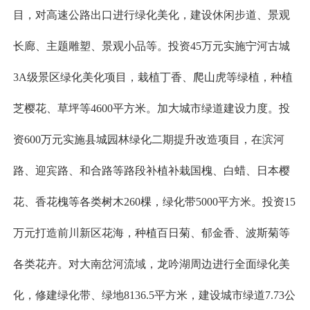
目，对高速公路出口进行绿化美化，建设休闲步道、景观
长廊、主题雕塑、景观小品等。投资45万元实施宁河古城
3A级景区绿化美化项目，栽植丁香、爬山虎等绿植，种植
芝樱花、草坪等4600平方米。加大城市绿道建设力度。投
资600万元实施县城园林绿化二期提升改造项目，在滨河
路、迎宾路、和合路等路段补植补栽国槐、白蜡、日本樱
花、香花槐等各类树木260棵，绿化带5000平方米。投资15
万元打造前川新区花海，种植百日菊、郁金香、波斯菊等
各类花卉。对大南岔河流域，龙吟湖周边进行全面绿化美
化，修建绿化带、绿地8136.5平方米，建设城市绿道7.73公