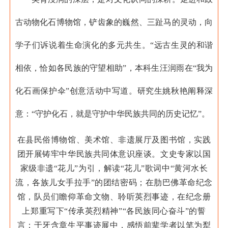
古动物化石博物馆，铲齿象的巍然、三趾马的灵动，向
学子们诉说着生命演化的多元共生。“远古生灵的和谐
相依，恰如各民族的守望相助”，本科生汪润雨在“我为
化石画保护伞”创意活动中写道。研究生姚秋艳阐释深
意：“守护化石，就是守护中华民族共同的历史记忆”。
在县民俗博物馆、美术馆、非遗展厅及图书馆，实践
团开展铸牢中华民族共同体意识座谈。文史专家以国
家级非遗“花儿”为引，解读“花儿”歌词中“黄河水长
流，各族儿女手拉手”的团结密码；在肋巴佛革命纪念
馆，队员们瞻仰革命文物、聆听英烈事迹，在纪念册
上郑重写下“传承英烈精神”“各民族同心奋斗”的誓
言；于牙含章生平事迹展中，感悟前辈学者以笔为犁