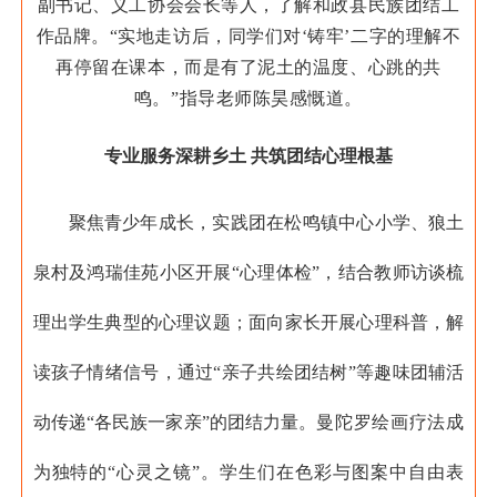
副书记、义工协会会长等人，了解和政县民族团结工
作品牌。“实地走访后，同学们对‘铸牢’二字的理解不
再停留在课本，而是有了泥土的温度、心跳的共
鸣。”指导老师陈昊感慨道。
专业服务深耕乡土 共筑团结心理根基
聚焦青少年成长，实践团在松鸣镇中心小学、狼土
泉村及鸿瑞佳苑小区开展“心理体检”，结合教师访谈梳
理出学生典型的心理议题；面向家长开展心理科普，解
读孩子情绪信号，通过“亲子共绘团结树”等趣味团辅活
动传递“各民族一家亲”的团结力量。
曼陀罗绘画疗法成
为独特的“心灵之镜”。学生们在色彩与图案中自由表