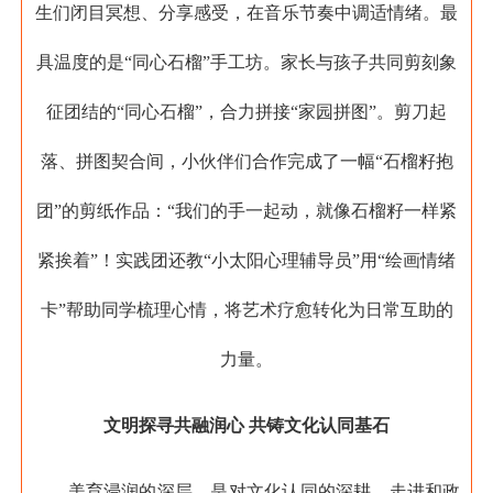
生们闭目冥想、分享感受，在音乐节奏中调适情绪。最
具温度的是“同心石榴”手工坊。家长与孩子共同剪刻象
征团结的“同心石榴”，合力拼接“家园拼图”。剪刀起
落、拼图契合间，小伙伴们合作完成了一幅“石榴籽抱
团”的剪纸作品：“我们的手一起动，就像石榴籽一样紧
紧挨着”！实践团还教“小太阳心理辅导员”用“绘画情绪
卡”帮助同学梳理心情，将艺术疗愈转化为日常互助的
力量。
文明探寻共融润心 共铸文化认同基石
美育浸润的深层，是对文化认同的深耕。走进和政