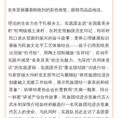
友朱亚丽攥着刚收到的彩色画笔，眼睛亮晶晶地说。
理论的生命力在于扎根乡土。实践团走进“全国最美乡
村”松鸣镇狼土泉村，在村史馆触摸历史印记，聆听村
民口述从贫困到振兴的奋斗故事；更将心理健康知识
展板与民族文化手工艺体验结合——孩子们用彩纸剪
出回族“牡丹纹”、用陶土捏制藏族“吉祥结”，在动手
实践中感受“各美其美”的文化魅力。
为深挖“共同体意
识”的实践逻辑，实践团开启“重走团结路”访谈行动：
与新营镇大沟村党支部书记马鹏聊起“将民族团结进步
创建融入党建工作始终，展示民族团结一家亲的和睦
景象”；听啤特果协会会长曹辉用“共摘一颗果、同分
一杯蜜”讲述产业合作故事；民族团结进步形象代言人
武永剑深情介绍如何积极践行一名民族团结进步形象
代言人的使命。与此同时，实践队员还走访了县团委