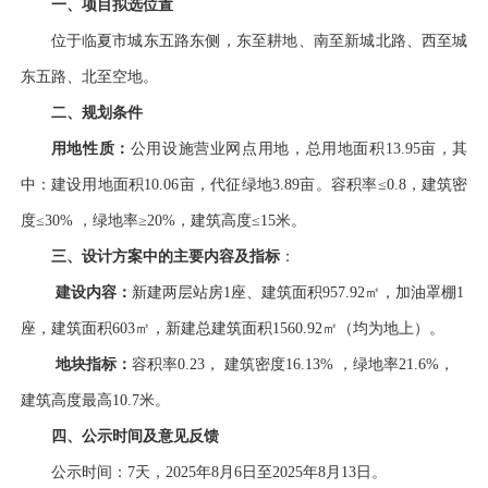
一、项目拟选位置
位于临夏市城东五路东侧，东至耕地、南至新城北路、西至城
东五路、北至空地。
二、规划条件
用地性质：
公用设施营业网点用地，总用地面积
13.95亩，其
中：建设用地面积10.06亩，代征绿地3.89亩。容积率≤0.8，建筑密
度≤30% ，绿地率≥20%，建筑高度≤15米。
三、设计方案中的主要内容及指标
：
建设内容：
新建
两层站房
1座
、
建筑面积
957.92㎡，
加油罩棚
1
座，建筑面积603㎡，新建
总建筑面积
1560.92
㎡（
均为地上
）。
地块指标：
容积率
0.23
，
建筑密度
16.13
% ，绿地率
21.6
%，
建筑
高度最高
10.7米
。
四、公示时间及意见反馈
公示时间：
7天，2025年8月6日至2025年8月13日。