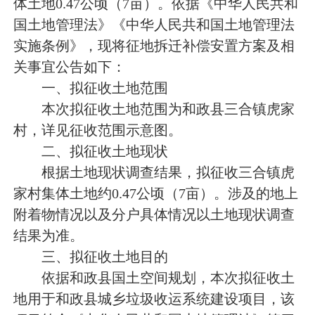
体土
地
0.47公顷（7亩）
。依
据
《中华人民共和
国土地管理法》《中华人民共和国土地管理法
实施条例》，现将征地
拆迁
补偿安置方案及相
关事宜公告如下：
一、拟征收土地范围
本次
拟征收
土地范围为和
政县三合镇虎家
村
，详见征收范围示意图。
二、拟征收土地现状
根据土地现状调查结果，拟征收
三合镇虎
家村集体土地约
0.47
公顷（
7
亩）
。涉
及的地上
附着物情况以及分户具体情况以土地现状调查
结果为准。
三、拟征收土地目的
依据
和政县国土空间规划，本次拟征收土
地用
于
和政县
城乡垃圾收运系统
建设项目
，
该