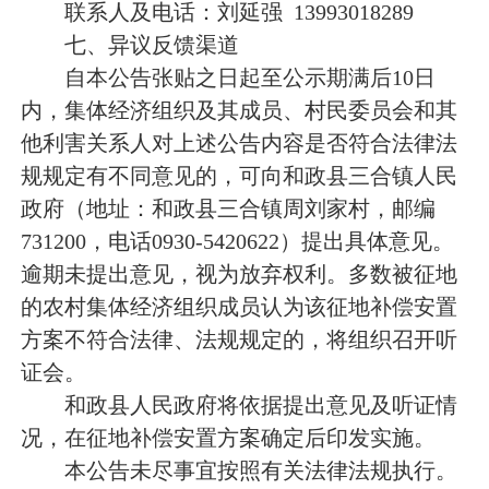
联系
人及
电话
：
刘延强
13993018289
七、异议反馈渠道
自本公告张贴之日起至公示期满后
10
日
内，集体经济
组织
及其成员、村
民
委员会和其
他利害关系人对上述公告内容是否符合法律法
规规定有不同意见的，可向
和政县三合镇人民
政府（
地址
：和政县三合镇周刘家村
，邮编
731200
，电话
0930-5420622
）提出具体意见。
逾期未提出意见，视为放弃权利。多数被征地
的农村集体经济组织成员认为该征地补偿安置
方案不符合法律、法规规定的，将组织召开听
证会。
和政县
人民政府将依据提
出
意见及听证情
况，在征地补偿安置方案确定后印发实施。
本公告未尽事宜按照有关法律法规执行。