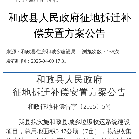
土地房屋征收与补偿
和政县人民政府征地拆迁补
偿安置方案公告
来源：和政县住房和城乡建设局
浏览次数：
165
次
发布时间：2025-04-09 17:31
和政县
人民政府
征地
拆迁
补偿安置
方案
公告
和政征地补偿告字〔
2025〕5号
我县拟实施和政县
城乡垃圾收运系统
建设
项目
，总
用
地面积
0.47
公顷（
7
亩），拟征收集