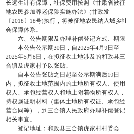
长远生计有保障，社保费用按照《甘肃省被征
地农民参加养老保险实施办法》
(甘政发
〔2018〕18号)执行，将被征地农民纳入城乡社
会保障体系。
六、公告期限及办理补偿登记方式、期限
本公告公示期
30
日，自
2025年4月9日至
2025年5月8日，在拟征
收土地涉及的
和政
县
三
合镇及虎家村
予以张贴。
自本公告张贴之日起至公示期满后
10
日
内，拟征收土地范围内的土地所有权人、使用
权人、承包经营权人和地上附着物所有权人，
持权属证明材料（集体土地所有权证、承包经
营合同等），到
三合镇人民政府
办理补偿登记
相关事宜。
登记地址：
和政县
三合镇虎家村
村委会