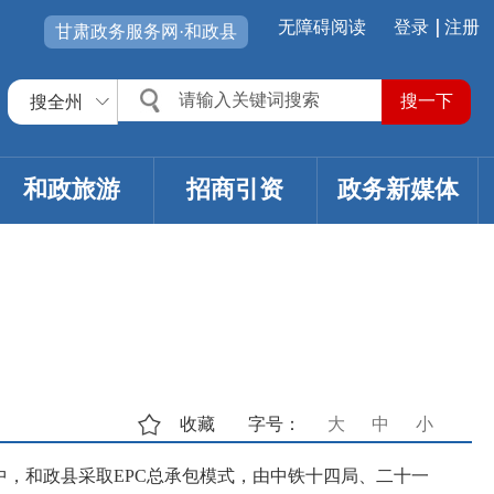
无障碍阅读
登录
注册
甘肃政务服务网·和政县
搜全州
和政旅游
招商引资
政务新媒体
收藏
字号：
大
中
小
中，和政县采取EPC总承包模式，由中铁十四局、二十一