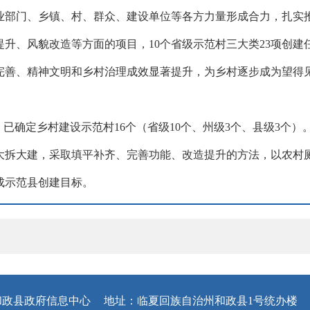
部门、乡镇、村、群众、建设单位等各方力量形成合力，扎实推
升、风貌改造等方面的项目，10个省级示范村三大类23项创
完善、精神文明和乡村治理成效显著提升，
为
乡村
逐步
成为望得
，
已确定乡村建设示范村16个（省级10个、州级3个、县级3个
拆大建，采取填平补齐、完善功能、改造提升的方法，以农村厕所
成示范县创建目标。
和政县政府信息中心
地址：临夏回族自治州和政县1号统办楼