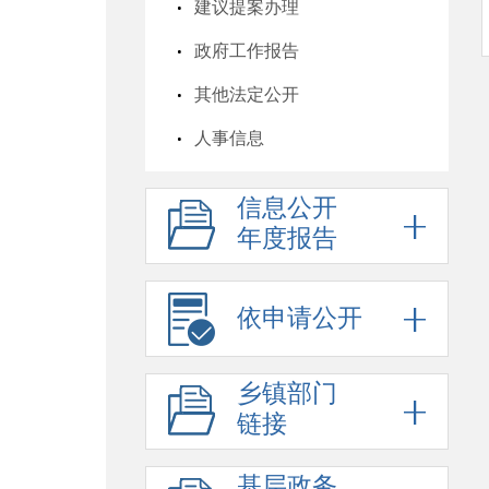
建议提案办理
政府工作报告
其他法定公开
人事信息
行政许可
信息公开
行政处罚
年度报告
六稳六保
行政事业性收费
依申请公开
政府采购
乡镇部门
招考信息
链接
预算决算
基层政务
脱贫攻坚与乡村振兴