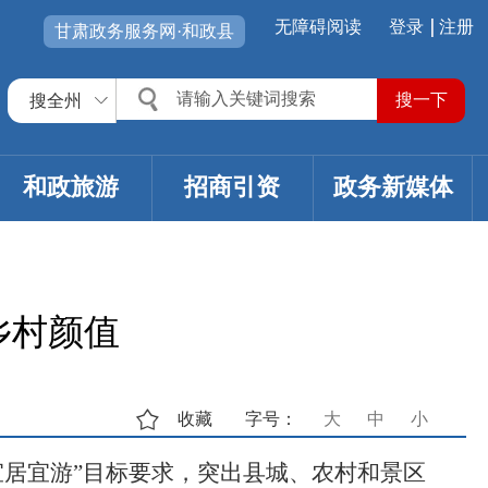
无障碍阅读
登录
注册
甘肃政务服务网·和政县
搜全州
和政旅游
招商引资
政务新媒体
乡村颜值
收藏
字号：
大
中
小
宜居宜游”目标要求，突出县城、农村和景区