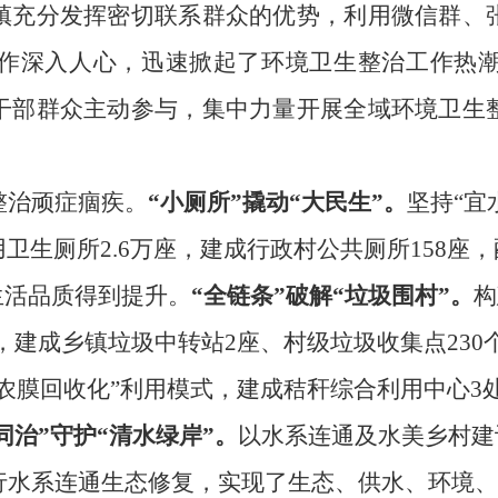
镇充分发挥密切联系群众的优势，利用微信群、
作深入人心，迅速掀起了环境卫生整治工作热
干部群众主动参与，集中力量开展全域环境卫生
整治顽症痼疾。
“小厕所”撬动“大民生”。
坚持
“宜
卫生厕所2.6万座，建成行政村公共厕所158座
生活品质得到提升。
“全链条”破解“垃圾围村”。
构
辆，建成乡镇垃圾中转站2座、村级垃圾收集点23
农膜回收化”利用模式，建成秸秆综合利用中心3
同治”守护“清水绿岸”。
以水系连通及水美乡村建
进行水系连通生态修复，实现了生态、供水、环境