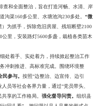
入排查和全面整治，旨在打造河畅、水清、岸
沟渠160多公里、水塘池沟230多处。
“微
）为抓手，拆除危旧房屋、残垣断壁2100
0公里，安装路灯5600多盏，栽植各类苗木
细处着手、实处着力，持续掀起整治工作
务冲刺推进、高标准完成。围绕环境整
全民参与。
按照
“边整治、边宣传、边引
业人员等社会各界力量，通过
“党员带头、
民共享的工作格局
。
强化督导问责。
组织
县