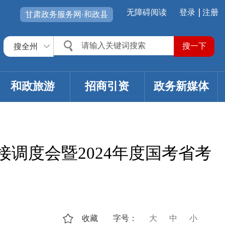
无障碍阅读
登录
注册
甘肃政务服务网·和政县
搜全州
和政旅游
招商引资
政务新媒体
调度会暨2024年度国考省考
收藏
字号：
大
中
小