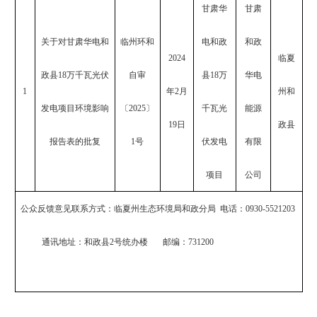
甘肃华
甘肃
关于对甘肃华电和
临州环和
电和政
和政
2024
临夏
政县
18万千瓦光伏
自审
县
18万
华电
1
年2月
州和
发电项目环境影响
〔
202
5
〕
千瓦光
能源
19日
政县
报告表的批复
1号
伏发电
有限
项目
公司
公众反馈意见联系方式：
临夏州
生态环境局
和政分局
电话：
093
0
-
5521203
通讯地址：
和政县
2
号统办楼
邮编：
73
1200