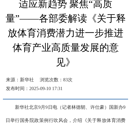
适应新趋势 聚焦“高质
量”——各部委解读《关于释
放体育消费潜力进一步推进
体育产业高质量发展的意
见》
来源：新华社
浏览次数：
83
次
发布时间：2025-09-10 17:31
新华社北京9月9日电（记者林德韧、许仕豪）国新办9
日举行国务院政策例行吹风会，介绍《关于释放体育消费