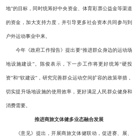
地”的目标，同时统筹好中央资金、体育彩票公益金等渠道
的资金，加大支持力度，并引导更多社会资本共同参与到
户外运动事业中来。
今年《政府工作报告》提出要“推进群众身边的运动场
地设施建设”。陈俊表示，下一步工作将更好统筹“硬投
资”和“软建设”，研究完善群众运动空间扩容的政策举措，
切实提升场地设施的使用效率，更好满足人民群众健身和
消费需要。
推进商旅文体健多业态融合发展
《意见》提出，开展商旅文体健联动，促进赛、展、