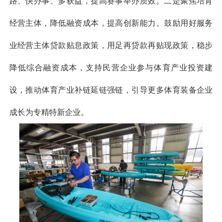
路、快办事、多获益，提高赛事举办质效。二是聚焦培育
经营主体，降低融资成本，提高创新能力。鼓励用好服务
业经营主体贷款贴息政策，用足再贷款再贴现政策，稳步
降低综合融资成本，支持民营企业参与体育产业投资建
设，推动体育产业补链延链强链，引导更多体育装备企业
成长为专精特新企业。