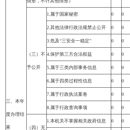
情形，不计其他情形）
1.属于国家秘密
0
0
2.其他法律行政法规禁止公开
0
0
3.危及“三安全一稳定”
0
0
（三）不
4.保护第三方合法权益
0
0
予公开
5.属于三类内部事务信息
0
0
6.属于四类过程性信息
0
0
7.属于行政执法案卷
0
0
三、本年
8.属于行政查询事项
0
0
度办理结
1.本机关不掌握相关政府信息
0
0
果
（四）无