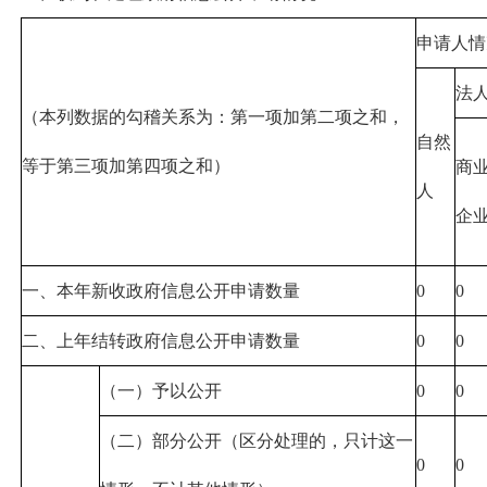
申请人情
法
（本列数据的勾稽关系为：第一项加第二项之和，
自然
等于第三项加第四项之和）
商
人
企
一、本年新收政府信息公开申请数量
0
0
二、上年结转政府信息公开申请数量
0
0
（一）予以公开
0
0
（二）部分公开（区分处理的，只计这一
0
0