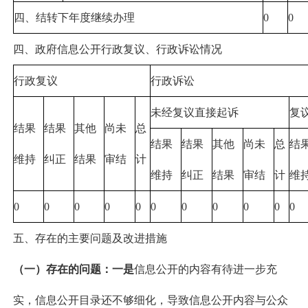
四、结转下年度继续办理
0
0
四、政府信息公开行政复议、行政诉讼情况
行政复议
行政诉讼
未经复议直接起诉
复
结果
结果
其他
尚未
总
结果
结果
其他
尚未
总
结
维持
纠正
结果
审结
计
维持
纠正
结果
审结
计
维
0
0
0
0
0
0
0
0
0
0
0
五、存在的主要问题及改进措施
（一）存在的问题
：
一是
信息公开的内容有待进一步充
实，信息公开目录还不够细化，导致信息公开内容与公众