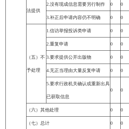
2.没有现成信息需要另行制作
0
0
法提供
3.补正后申请内容仍不明确
0
0
1.信访举报投诉类申请
0
0
2.重复申请
0
0
（五）不
3.要求提供公开出版物
0
0
予处理
4.无正当理由大量反复申请
0
0
5.要求行政机关确认或重新出具
0
0
已获取信息
（六）其他处理
0
0
（七）总计
0
0