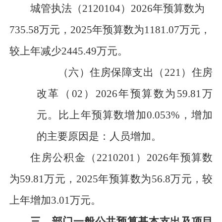
城管执法
（
2120104
）
202
6
年预算数为
735.58万元，
202
5
年预算数为
1181.07
万元，
较上年减少
2445.49
万元
。
（六）
住房保障
支出（
221
）住房
改革（
02
）
202
6
年预算数为
59.81
万
元。
比上年预算数
增加
0.053
%，
增加
的主要原因是：
人员增加。
住房公积金（
2210201
）
202
6
年预算数
为
59.81万元，
202
5
年预算数为
56.8
万元
，较
上年增加
3.01
万元
。
三、部门一般公共预算基本支出及项目