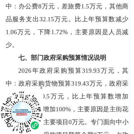
中：办公费
8
万元
，差旅费
1.5
万元
，其他商
品服务支出
32.15
万元
。比上年预算数减少
1.06
万元
，下降
1.72
%，主要原因是
人员减
少
。
七、部门政府采购预算情况说明
2026年政府采购预算
319.93
万元
，其
中：政府采购货物预算
319.43
万元
，政府采
x
购服务预算
0.5
万元
，比上年预算数
增加
319.93
万元
，
增加
100
%，主要原因是
主街花
坛采购，
采购主要项目
0万
元
。专门面向中小