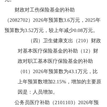
财政对工伤保险基金的补助
（
2082702
）
2026年预算数3.6万元，
202
5
年
预算数为
3.52
万元，
较上年减少
0.08
万元
。
（四）
卫生健康支出（
210
）财政
对基本医疗保险基金的补助（
12
）财
政对职工基本医疗保险基金的补助
（
01
）
202
6
年预算数为
43.1万元，
比
上年预算数
增加
2.15
%，
增加
的主要原
因是：
人员增加。
公务员医疗补助（
2101103
）
2026年预