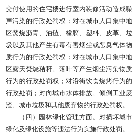
交付使用的住宅楼进行室内装修活动造成噪
声污染的行政处罚
权
；对在城市人口集中地
区
焚烧沥青
、油毡、橡胶、塑料、
皮革
、
垃
圾
以及其他产生
有毒
有害烟尘或
恶臭
气体物
质行为的行政
处罚权；
对在城市
人口
集中地
区露天焚烧秸秆、落叶等产生烟尘
污染
物质
行为的行政处罚权；对沿街饮食烧烤行为的
行政处罚
；
对向城市水体排放、倾倒工业废
渣、城市垃圾和其他废弃物的行政处罚权。
（
四
）
园林绿化管理方面
。
对损坏城市
绿化及绿化设施等违法行为实施行政处罚。