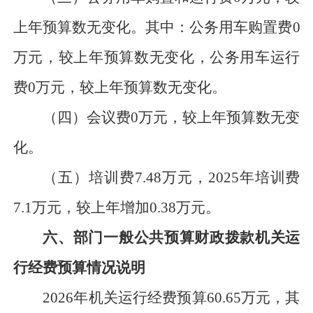
上年预算数
无变化
。其中：
公务用车购置
费
0
万元，
较
上年预算数
无变化，
公务用车运行
费
0万元，
较
上年预算数
无变化。
（四）会议费
0
万元
，
较
上年预算数
无变
化
。
（五）培训费
7.48
万元
，
2025年
培训费
7.1
万元，较
上年增加
0.38万元
。
六、部门一般公共预算财政拨款机关运
行经费预算情况说明
2026年机关运行经费预算
60.65
万元
，其