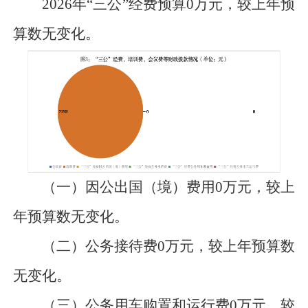
2026年“三公”经费预算
0
万元
，
较
上年预
算数
无变化
。
（一）因公出国（境）费用
0
万元
，
较
上
年预算数
无变化
。
（二）公务接待费
0
万元
，
较
上年预算数
无变化
。
（三）公务用车购置和运行费
0
万元
，
较