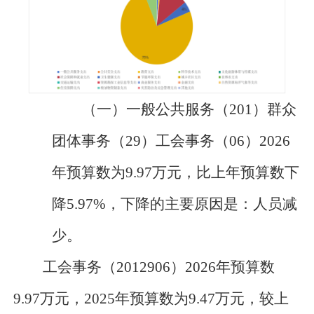
（一）
一般公共服务（
201
）
群众
团体事务
（
29
）
工会事务
（
06
）
202
6
年预算数为
9.97
万元
，比上年预算数下
降
5.97
%
，
下降的主要原因是：
人员减
少
。
工会事务
（
2012906
）
2026年预算数
9.97万元，
202
5
年预算数为
9.47
万元，
较上