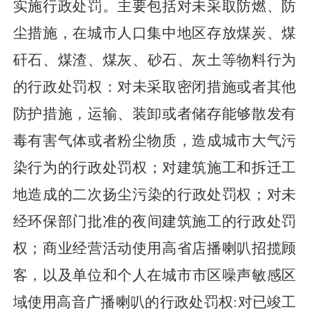
实施行政处罚。主要包括对未采取防燃、防
尘措施，在城市人口集中地区存
放
煤炭、
煤
矸石
、煤渣、煤灰、砂石、灰土等物料行为
的行政处罚权：对未采取密闭措施或者其他
防护措施，运输、装卸或者储
存能
够散发有
毒有害气体或者粉尘物质，造成城市大气污
染行为
的行政
处罚权；对建筑施工和拆迁工
地造成的二次扬尘
污染
的
行政
处罚权；对未
经环保
部门
批准的夜间建筑施工的行政处罚
权；商业经营活动使用高省店播喇叭招揽顾
客，以及单位和个人在
城
市市区噪声敏感区
域使用高音广播喇叭的行政处罚权
:对已
竣工