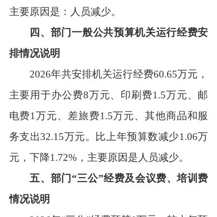
主要原因是：
人员减少
。
四、部门一般公共预算机关运行经费安
排情况说明
2026年共安排机关运行经费
60.65
万元
，
主要用于办公费
8
万元
、印刷费
1.5
万元
、邮
电费
1
万元
、差旅费
1.5
万元
、其他商品和服
务支出
32.15
万元
。比上年预算数减少
1.06
万
元
，下降
1.72
%，主要原因是
人员减少
。
五、部门
“三公”经费及会议费、培训费
情况说明