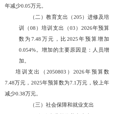
年减少
0.05
万元
。
（二）
教育支出（
205
）进修及培
训（
08
）培训支出（
03
）
202
6
年预算
数为
7.48
万元，比
202
5
年预算
增加
0.054
%
。
增加
的主要原因是：
人员增
加
。
培训支出
（
2050803
）
2026年预算数
7.48万元，
202
5
年预算数为
7.1
万元，
较上年
减少
0.38
万元
。
（三）
社会保障和就业支出