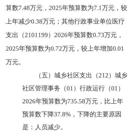
算数7.48万元，
202
5
年预算数为
7.1
万元，
较
上年减少
0.38
万元
；其他行政事业单位医疗
支出（
2101199
）
2026年预算数0.73万元，
202
5
年预算数为
0.72
万元，
较上年增加
0.01
万元
。
（五）
城乡社区支出
（
212
）城乡
社区管理事务（
01
）行政运行（
01
）
202
6
年预算数为
735.58万元，
比上年
预算数下降
37.8
%，下降的主要原因
是：
人员减少。