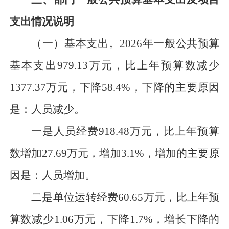
支出情况说明
（一）基本支出。
2026年一般公共预算
基本支出
979.13
万元
，比上年预算数减少
1377.37
万元
，下降
58.4
%，下降的主要原因
是：
人员减少
。
一是人员经费
918.48
万元
，比上年预算
数
增加
27.69
万元
，
增加
3.1
%，
增加
的主要原
因是：
人员增加
。
二是单位运转经费
60.65
万元
，比上年预
算数减少
1.06
万元
，下降
1.7
%，增长下降的