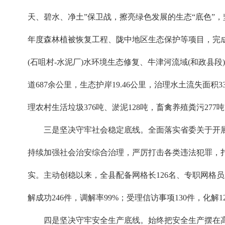
天、碧水、净土”保卫战，擦亮绿色发展的生态“底色”
年度森林植被恢复工程、陇中地区生态保护等项目，完成营
(石咀村-水泥厂)水环境生态修复、牛津河流域(和政
道687余公里，生态护岸19.46公里，治理水土流失面积
理农村生活垃圾376吨、淤泥128吨，畜禽养殖粪污2
三是坚决守牢社会稳定底线。全面落实省委关于开展
持续加强社会治安综合治理，严厉打击各类违法犯罪，
实。主动创稳以来，全县配备网格长126名、专职网格员2
解成功246件，调解率99%；受理信访事项130件，化解1
四是坚决守牢安全生产底线。始终把安全生产摆在高