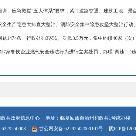
培训、应急救援“五大体系”要求，紧盯道路交通、建筑工地、景
安全生产隐患大排查大整治、消防安全集中除患攻坚大整治行动、
474条，行政处罚3家次、罚款3.5万元，集中约谈40家（次
，对7家餐饮企业燃气安全违法行为进行立案处罚，办理“两违”
和政县政府信息中心
地址：临夏回族自治州和政县1号统办楼
29250008
甘公网安备 62292502000101号
陇ICP备1200