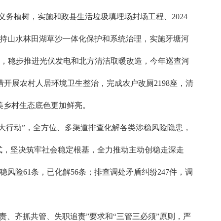
务植树，实施和政县生活垃圾填埋场封场工程、2024
。坚持山水林田湖草沙一体化保护和系统治理，实施牙塘河
污染，稳步推进光伏发电和北方清洁取暖改造，今年巡查河
多举措开展农村人居环境卫生整治，完成农户改厕2198座，清
和美乡村生态底色更加鲜亮。
大行动”，全方位、多渠道排查化解各类涉稳风险隐患，
式，坚决筑牢社会稳定根基，全力推动主动创稳走深走
稳风险61条，已化解56条；排查调处矛盾纠纷247件，调
、齐抓共管、失职追责”要求和“三管三必须”原则，严