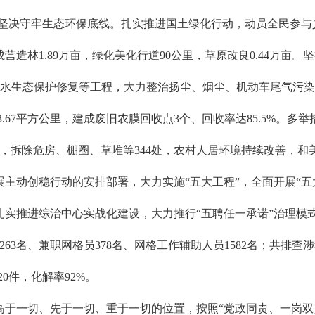
，坚决守牢生态环保底线。扎实推进国土绿化行动，动员全民参与义
造林1.89万亩，绿化美化行道90公里，草原改良0.44万亩
县段)水生态保护修复等工程，大力整治扬尘、烟尘、机动车尾气
33.67平方公里，建成废旧农膜回收点3个、回收率达85.5%。
77吨，拆除危房、棚圈、草堆等344处，农村人居环境持续改善，
主动创稳行动的安排部署，大力实施“五大工程”，全面开展“五
扎实推进综治中心实战化建设，大力推行“五聘任一承诺”治理模
63名、兼职网格员378名、网格工作辅助人员1582名；共排查涉
20件，化解率92%。
于一切、先于一切、重于一切的位置，按照“党政同责、一岗双责