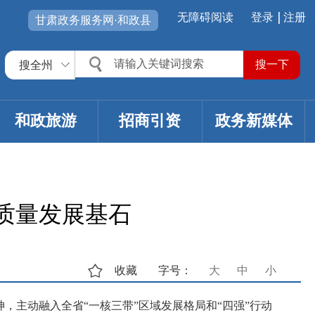
无障碍阅读
登录
注册
甘肃政务服务网·和政县
搜全州
和政旅游
招商引资
政务新媒体
质量发展基石
收藏
字号：
大
中
小
主动融入全省“一核三带”区域发展格局和“四强”行动