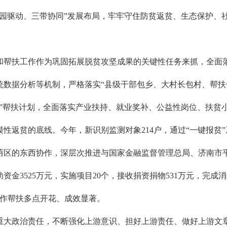
园驱动、三带协同”发展布局，牢牢守住防贫返贫、生态保护、社
帮扶工作作为巩固拓展脱贫攻坚成果的关键性任务来抓，全面落实
数据分析等机制，严格落实“县级干部包乡、大村长包村、帮扶干
”帮扶计划，全面落实产业扶持、就业奖补、公益性岗位、扶贫小
性返贫的底线。今年，新识别监测对象214户，通过“一键报贫”
荫区的东西协作，深层次推进与国家金融监督管理总局、济南市
3525万元，实施项目20个，接收捐资捐物531万元，完成消费
，协作帮扶多点开花、成效显著。
大政治责任，不断强化上游意识、担好上游责任、做好上游文章，严