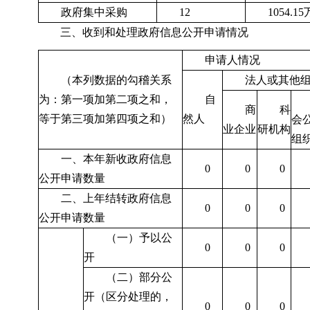
政府集中采购
12
1054.15
三、收到和处理政府信息公开申请情况
申请人情况
（本列数据的勾稽关系
法人或其他
为：第一项加第二项之和，
自
商
科
等于第三项加第四项之和）
然人
会
业企业
研机构
组
一、本年新收政府信息
0
0
0
公开申请数量
二、上年结转政府信息
0
0
0
公开申请数量
（一）予以公
0
0
0
开
（二）部分公
开（区分处理的，
0
0
0