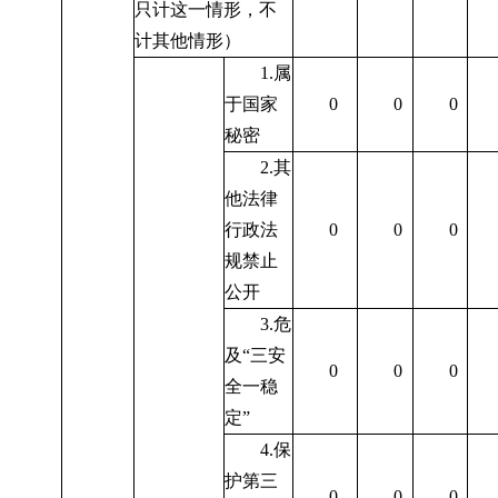
只计这一情形，不
计其他情形）
1.
属
于国家
0
0
0
秘密
2.
其
他法律
行政法
0
0
0
规禁止
公开
3.
危
及
“
三安
0
0
0
全一稳
定
”
4.
保
护第三
0
0
0