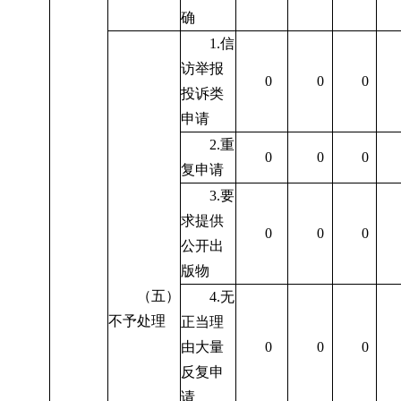
确
1.
信
访举报
0
0
0
投诉类
申请
2.
重
0
0
0
复申请
3.
要
求提供
0
0
0
公开出
版物
（五）
4.
无
不予处理
正当理
由大量
0
0
0
反复申
请