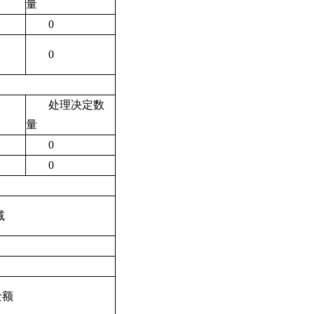
量
0
0
处理决定数
量
0
0
减
金额