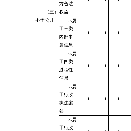
方合法
（三）
权益
不予公开
5.
属
于三类
0
0
0
内部事
务信息
6.
属
于四类
0
0
0
过程性
信息
7.
属
于行政
0
0
0
执法案
卷
8.
属
于行政