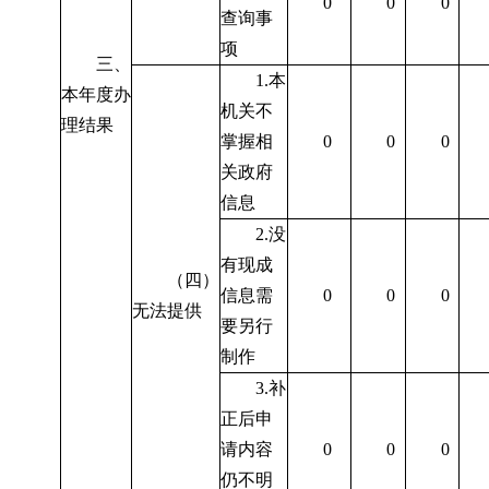
0
0
0
查询事
项
三、
1.
本
本年度办
机关不
理结果
掌握相
0
0
0
关政府
信息
2.
没
有现成
（四）
信息需
0
0
0
无法提供
要另行
制作
3.
补
正后申
请内容
0
0
0
仍不明