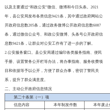
以及主要通过“和政公安”微信
、
微博
和今日头条
。202
1
年，县公安局发布各类信息
9421
条，其中通过政府网站公
开政府信息数
205
条，通过政务微博公开政府信息数
6087
条，通过微信
公众号
、和政公安微博、头条号公开政府信
息数
9421
条，让群众对公安工作有了进一步的了解。
2.公安服务窗口。县公安局通过编印各类服务指南、便民
手册、设置警务公开栏等办法，将办事指南、服务收费项
目和依据等予以公开，方便了群众办事，密切了警民关
系，提升了群众满意度。
二、主动公开政府信息情况
第二十条第（一）项
信息内容
本年制发件数
本年废止