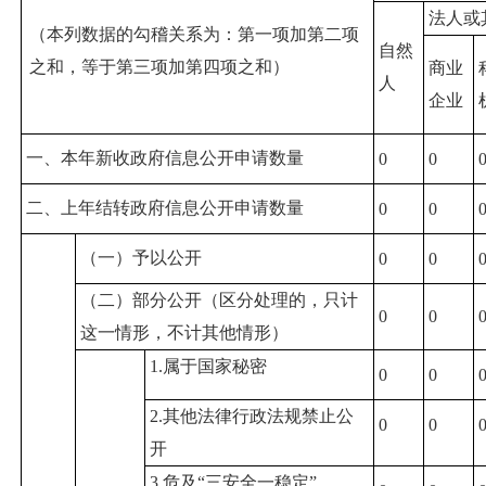
法人或
（本列数据的勾稽关系为：第一项加第二项
自然
之和，等于第三项加第四项之和）
商业
人
企业
一、本年新收政府信息公开申请数量
0
0
二、上年结转政府信息公开申请数量
0
0
（一）予以公开
0
0
（二）部分公开
（区分处理的，只计
0
0
这一情形，不计其他情形）
1.属于国家秘密
0
0
2.其他法律行政法规禁止公
0
0
开
3.危及“三安全一稳定”