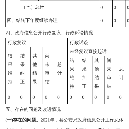
（七）总计
0
0
四、结转下年度继续办理
0
0
四、政府信息公开行政复议、行政诉讼情况
行政复议
行政诉讼
未经复议直接起诉
结
结
其
尚
结
结
其
尚
果
果
他
未
总
果
果
他
未
总
维
纠
结
审
计
维
纠
结
审
计
持
正
果
结
持
正
果
结
0
0
0
0
0
0
0
0
0
0
五、存在的问题及改进情况
(一)存在的问题。
202
1
年，县公安局政府信息公开工作总体