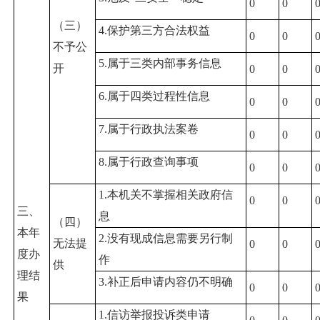
0
0
（三）
4.保护第三方合法权益
0
0
不予公
5.属于三类内部事务信息
开
0
0
6.属于四类过程性信息
0
0
7.属于行政执法案卷
0
0
8.属于行政查询事项
0
0
1.本机关不掌握相关政府信
0
0
三、
息
（四）
本年
2.没有现成信息需要另行制
无法提
0
0
度办
作
供
理结
3.补正后申请内容仍不明确
0
0
果
1.信访举报投诉类申请